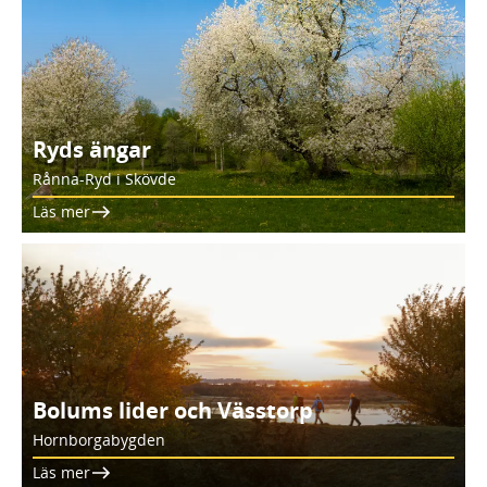
Ryds ängar
Rånna-Ryd i Skövde
Läs mer
Bolums lider och Vässtorp
Hornborgabygden
Läs mer