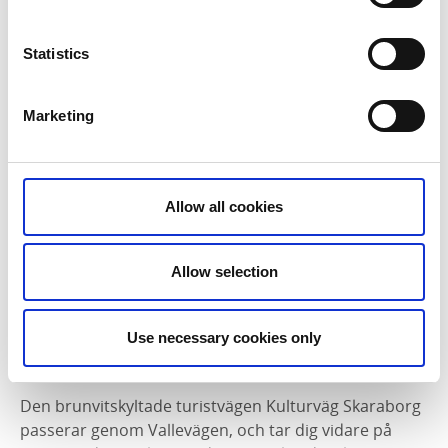
missa!
Statistics
Upplev Vallebygden på cykel
Marketing
Lämna bilen hemma och upptäck det allra bästa
sättet att uppleva Vallebygden. Från sadeln kommer
du riktigt nära naturen och hinner se så mycket mer
Allow all cookies
idyllen.
Förslag på rutter som lämpar sig för cykel
Allow selection
Use necessary cookies only
Kulturväg Skaraborg
Den brunvitskyltade turistvägen Kulturväg Skaraborg
passerar genom Vallevägen, och tar dig vidare på