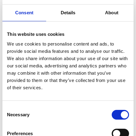
Precis bakom gården ringlar sig vackra
Billingeleden. Vandrar du leden söderut kommer
Consent
Details
About
du strax till naturreservat Lycke lilla Höjen.
This website uses cookies
We use cookies to personalise content and ads, to
provide social media features and to analyse our traffic.
We also share information about your use of our site with
our social media, advertising and analytics partners who
may combine it with other information that you’ve
provided to them or that they’ve collected from your use
of their services.
Fotograf:
Karin Terstappen
Kafé Körsbäret
Consent
Under körsbärsblomningen håller Bergs Bygdegård
Necessary
Selection
öppet sitt populära kafé Körsbäret. Här serveras
deras omtyckta körsbärspaj, och den vill du inte
Preferences