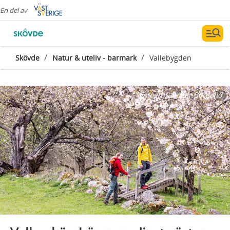
En del av
/
/
Skövde
Natur & uteliv - barmark
Vallebygden
Fotograf:
Roger Borgelid