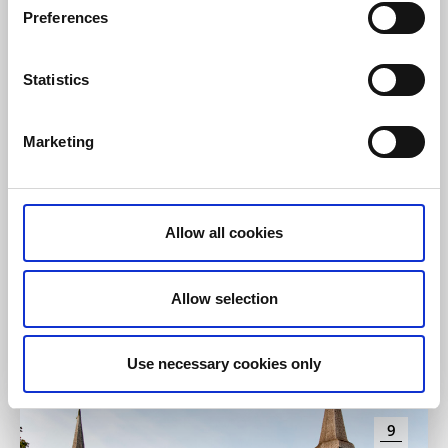
Preferences
Statistics
Marketing
Konst och kultur
Konstmuseets basutställning
Allow all cookies
Skövde
Drygt 100 år av konst, skapad i Skaraborg, Sverige och
Allow selection
resten av världen.
9 aug - 30 jun
Use necessary cookies only
Läs mer
9