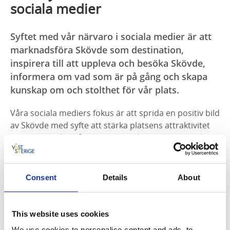
sociala medier
Syftet med vår närvaro i sociala medier är att
marknadsföra Skövde som destination,
inspirera till att uppleva och besöka Skövde,
informera om vad som är på gång och skapa
kunskap om och stolthet för vår plats.
Våra sociala mediers fokus är att sprida en positiv bild
av Skövde med syfte att stärka platsens attraktivitet
och varumärke. Våra sociala media är inga politiska
forum och vi bemöter inte politiska frågor. Frågor
riktade till kommunens politiska företrädare hänvisas
därför till andra forum.
Consent
Details
About
This website uses cookies
Alla inlägg och kommentarer som kan uppfattas
We use cookies to personalise content and ads, to