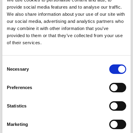
som hets mot folkgrupp, uppvigling,
provide social media features and to analyse our traffic.
barnpornografibrott, olaglig våldsskildring eller
We also share information about your use of our site with
inlägg som strider mot upphovsrättslagen eller
our social media, advertising and analytics partners who
andra lagar kommer att raderas och om så
may combine it with other information that you’ve
nödvändigt anmälas.
provided to them or that they’ve collected from your use
of their services.
Inlägg och kommentarer som inte håller god ton,
är nedlåtande, kränkande eller ger upphov till
ryktesspridning raderas. Även inlägg och
Consent
kommentarer som inte håller sig till ämnet eller
Necessary
Selection
hänger ut enskilda personer med bild och/eller
namn kan komma att raderas.
Vi ser restriktivt på länkning till andra webbsidor
Preferences
och kommentarer som innehåller länkar kan
komma att tas bort. Kommersiella inlägg och
Statistics
kommentarer som syftar till försäljning av specifika
produkter eller tjänster tillåts inte.
Marketing