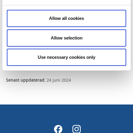
När det är möjligt informeras upphovsmannen till
inlägget att detta har tagits bort med en förklaring
Allow all cookies
om varför. Vi förbehåller oss även rätten att blockera
besökare som vid upprepade tillfällen bryter emot
ovanstående regler för sidan. Blockering varar under
Allow selection
minst en månads tid.
Use necessary cookies only
Senast uppdaterad:
24 juni 2024