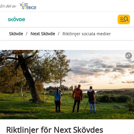
En del av
/
/
Skövde
Next Skövde
Riktlinjer sociala medier
Fotograf:
Josefin Nilsson
Riktlinjer för Next Skövdes