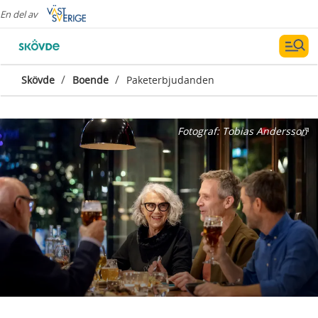
En del av
/
/
Skövde
Boende
Paketerbjudanden
Fotograf:
Tobias Andersson