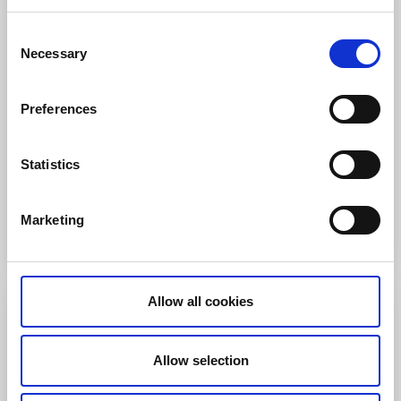
Billingehus
Consent
Necessary
Selection
Koppla av och njut av god mat på hotell Billingehus.
I paketet ingår:
Övernattning med del i dubbelrum,
Preferences
en valfri bistrorätt på Uno Bar & Bistro och
frukostbuffé.
Statistics
Läs mer och boka
Marketing
Allow all cookies
Barn & familj
Allow selection