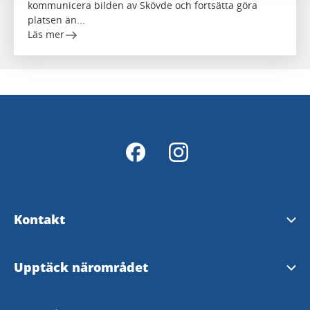
kommunicera bilden av Skövde och fortsätta göra
platsen än...
Läs mer
Kontakt
Tipsa om evenemang
Upptäck närområdet
Welcome House Skövde
Ta dig till Skövde