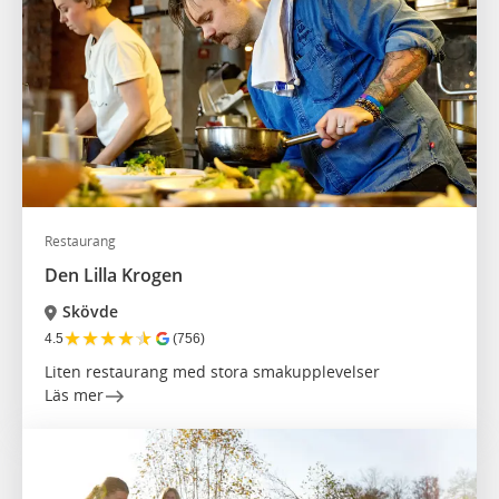
Restaurang
Den Lilla Krogen
Skövde
★
★
★
★
★
4.5
(756)
Liten restaurang med stora smakupplevelser
Läs mer