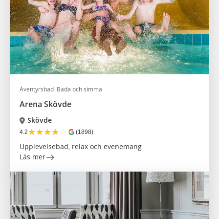
Äventyrsbad
Bada och simma
Arena Skövde
Skövde
★
★
★
★
☆
4.2
(1898)
Upplevelsebad, relax och evenemang
Läs mer