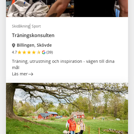
Skidåkning
Sport
Träningskonsulten
Billingen, Skövde
★
★
★
★
★
4.7
(39)
Träning, utrustning och inspiration - vägen till dina
mål
Läs mer