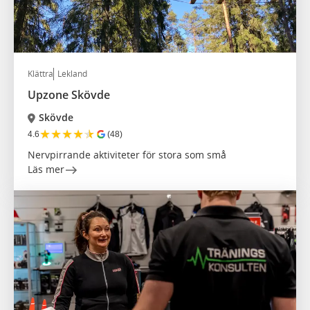
Klättra
Lekland
Upzone Skövde
Skövde
★
★
★
★
★
4.6
(48)
Nervpirrande aktiviteter för stora som små
Läs mer