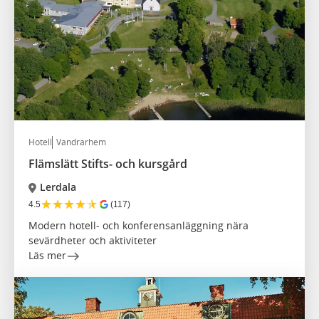
Hotell
Vandrarhem
Flämslätt Stifts- och kursgård
Lerdala
★
★
★
★
★
4.5
(117)
Modern hotell- och konferensanläggning nära
sevärdheter och aktiviteter
Läs mer