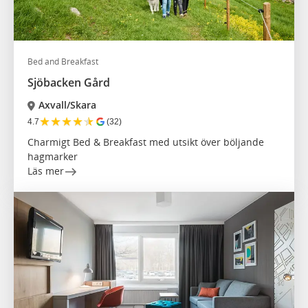
Bed and Breakfast
Sjöbacken Gård
Axvall/Skara
★
★
★
★
★
4.7
(32)
Charmigt Bed & Breakfast med utsikt över böljande
hagmarker
Läs mer