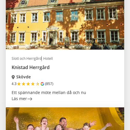
Slott och Herrgård
Hotell
Knistad Herrgård
Skövde
★
★
★
★
★
4.3
(857)
Ett spännande möte mellan då och nu
Läs mer