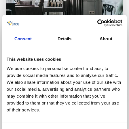
Consent
Details
About
Hotell
Clarion Collection Hotel Majoren
This website uses cookies
Skövde
We use cookies to personalise content and ads, to
★
★
★
★
☆
4.2
(649)
provide social media features and to analyse our traffic.
Anrikt hotell med militärhistorisk anknytning
We also share information about your use of our site with
Läs mer
our social media, advertising and analytics partners who
may combine it with other information that you’ve
provided to them or that they’ve collected from your use
of their services.