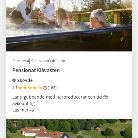
Pensionat
Ställplats/Quickstop
Pensionat Klåvasten
Skövde
★
★
★
★
★
4.7
(165)
Lantligt boende med närproducerat och tid för
avkoppling
Läs mer