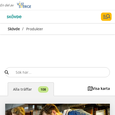
En del av
/
Skövde
Produkter
Visa karta
Alla träffar
108