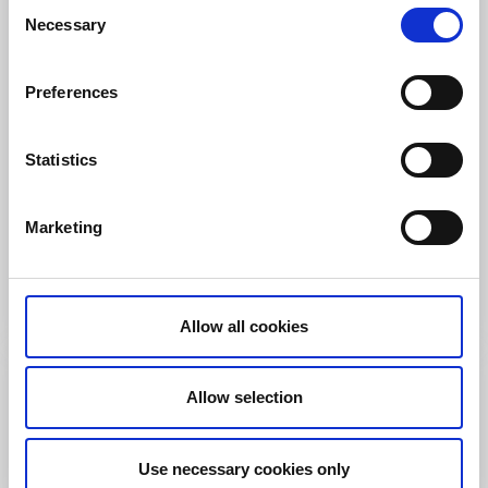
Consent
Necessary
Selection
Preferences
Stugor och stugbyar
Vandrarhem
Statistics
Billingens Stugby & Camping
Skövde
Marketing
★
★
★
★
☆
4.1
(523)
Boende på möjligheternas berg
Läs mer
Allow all cookies
Allow selection
Use necessary cookies only