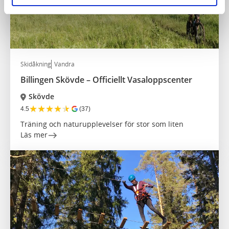
Skidåkning
Vandra
Billingen Skövde – Officiellt Vasaloppscenter
Skövde
★
★
★
★
★
4.5
(37)
Träning och naturupplevelser för stor som liten
Läs mer