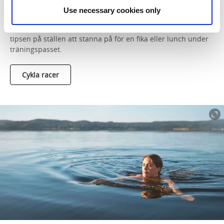
området kring Falköping och Alingsås-Vårgårda. Klicka dig
Use necessary cookies only
vidare för att få tips på färdiga cykelrutter i massor av olika
längder. Där hittar du även kartor, GPX-filer och de bästa
tipsen på ställen att stanna på för en fika eller lunch under
träningspasset.
Cykla racer