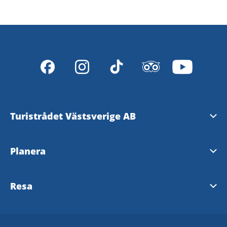
Turistrådet Västsverige AB
Tipsa om evenemang
Planera
Mediabank
Nyhetsbrev från Västsverige
Resa
Pressrum
Destinationer i Västsverige
Västtrafik - To Go Reseplanering
Redaktionen