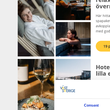
över
Här hitt
spapake
avkoppla
med god
19 
Hote
lilla
Njut av 
god mat 
som kall
skogspr
Consent