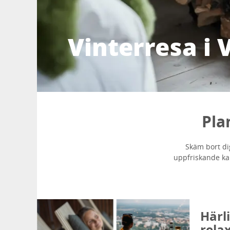
Vinterresa i 
Pla
Skäm bort dig
uppfriskande kal
Härl
rela