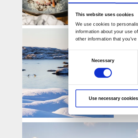
8 ho
This website uses cookies
We use cookies to personalis
information about your use of
Guid
other information that you’ve
padd
Consent
Boka en 
Necessary
Selection
länge – 
paddlin
övernatt
Use necessary cookies
5 g