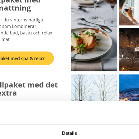
nattning
ar du vinterns härliga
t som kombinerar
nde bad, bastu och relax
 mat.
paket med spa & relax
llpaket med det
 extra
en mysig övernattning med
och avkopplande aktiviteter
bad och krispiga
omenader.
Details