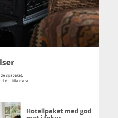
lser
ande spapaket,
 det lilla extra.
Hotellpaket med god
mat i fokus