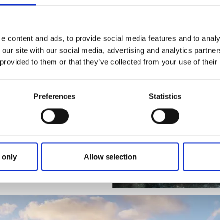
tell- och stugpaket
e content and ads, to provide social media features and to analy
 our site with our social media, advertising and analytics partn
ade
 provided to them or that they’ve collected from your use of their
lingsäventyr
naturupplevelse att minnas
Preferences
Statistics
här hittar du vinterns
gsäventyr både med och utan
ning.
 only
Allow selection
uidade paddlingsäventyr