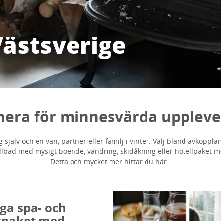
Västsverige
nera för minnesvärda uppleve
 själv och en vän, partner eller familj i vinter. Välj bland avkoppl
lbad med mysigt boende, vandring, skidåkning eller hotellpaket med
Detta och mycket mer hittar du här.
iga spa- och
xpaket med