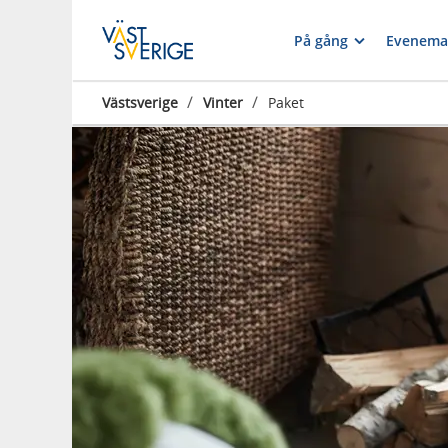
På gång
Evenema
/
/
Västsverige
Vinter
Paket