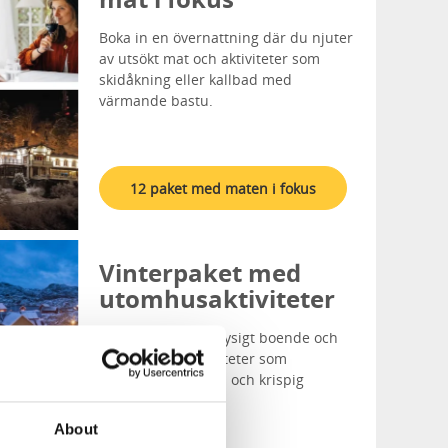
Boka in en övernattning där du njuter
av utsökt mat och aktiviteter som
skidåkning eller kallbad med
värmande bastu.
12 paket med maten i fokus
Vinterpaket med
utomhusaktiviteter
Checka in på ett mysigt boende och
njut av vinteraktiviteter som
skidåkning, kallbad och krispig
vintervandring.
About