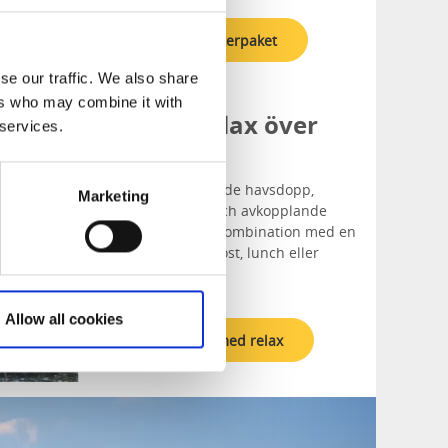
11 härliga vinterpaket
se our traffic. We also share
ers who may combine it with
Spa och relax över
 services.
dagen
Njut av uppfriskande havsdopp,
Marketing
varma bastubad och avkopplande
stunder, kanske i kombination med en
smarrig hotellfrukost, lunch eller
middag.
Allow all cookies
30 dagpaket med relax