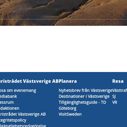
uristrådet Västsverige AB
Planera
Resa
psa om evenemang
Nyhetsbrev från Västsverige
Västtra
ediabank
Destinationer i Västsverige
SJ
essrum
Tillgänglighetsguide - TD
VR
daktionen
Göteborg
ristrådet Västsverige AB
VisitSweden
tegritetspolicy
llgänglighetsredogörelse