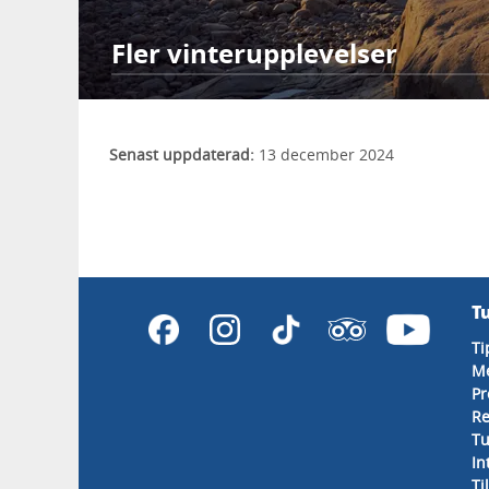
Fler vinterupplevelser
Senast uppdaterad:
13 december 2024
T
Ti
M
Pr
Re
Tu
In
Ti