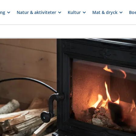
ng
Natur & aktiviteter
Kultur
Mat & dryck
Bo