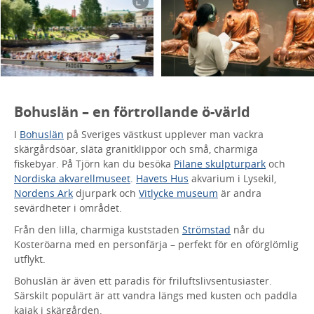
Bohuslän – en förtrollande ö-värld
I
Bohuslän
på Sveriges västkust upplever man vackra
skärgårdsöar, släta granitklippor och små, charmiga
fiskebyar. På Tjörn kan du besöka
Pilane skulpturpark
och
Nordiska akvarellmuseet
.
Havets Hus
akvarium i Lysekil,
Nordens Ark
djurpark och
Vitlycke museum
är andra
sevärdheter i området.
Från den lilla, charmiga kuststaden
Strömstad
når du
Kosteröarna med en personfärja – perfekt för en oförglömlig
utflykt.
Bohuslän är även ett paradis för friluftslivsentusiaster.
Särskilt populärt är att vandra längs med kusten och paddla
kajak i skärgården.