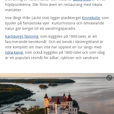
höjdpunkterna. Där finns även en restaurang med lokala
maträtter.
Inte långt ifrån Läckö slott ligger platåberget
Kinnekulle
, som
bjuder på fantastiska vyer. Kulturhistoria och omväxlande
natur gör berget till ett vandringsparadis.
Karlsborgs fästning
, som byggdes på 1800-talet, är ett
fascinerande besöksmål. Och ett besök i Västergötland är
inte komplett om man inte har upplevt en tur längs med
Göta kanal
, som också byggdes på 1800-talet och som idag
är ett populärt resmål för båtar, cyklister och vandrare.