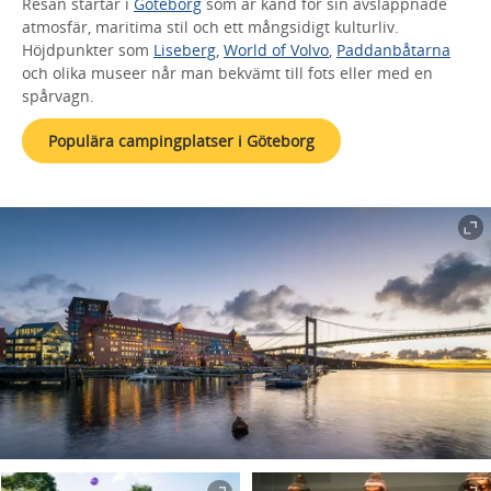
Resan startar i
Göteborg
som är känd för sin avslappnade
atmosfär, maritima stil och ett mångsidigt kulturliv.
Höjdpunkter som
Liseberg
,
World of Volvo
,
Paddanbåtarna
och olika museer når man bekvämt till fots eller med en
spårvagn.
Populära campingplatser i Göteborg