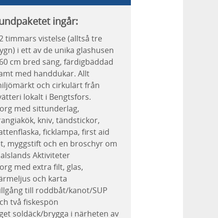
rundpaketet ingår:
2 timmars vistelse (alltså tre
ygn) i ett av de unika glashusen
60 cm bred säng, färdigbäddad
amt med handdukar. Allt
iljömärkt och cirkulärt från
vätteri lokalt i Bengtsfors.
org med sittunderlag,
rangiakök, kniv, tändstickor,
attenflaska, ficklampa, first aid
it, myggstift och en broschyr om
alslands Aktiviteter
org med extra filt, glas,
ärmeljus och karta
illgång till roddbåt/kanot/SUP
ch två fiskespön
get soldäck/brygga i närheten av