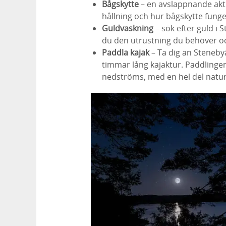
Bågskytte
– en avslappnande akti
hållning och hur bågskytte funge
Guldvaskning
– sök efter guld i 
du den utrustning du behöver o
Paddla kajak
– Ta dig an Steneby
timmar lång kajaktur. Paddlingen
nedströms, med en hel del naturl