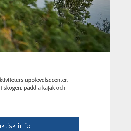
tiviteters upplevelsecenter.
i skogen, paddla kajak och
ktisk info