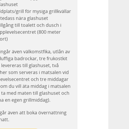
lashuset
ldplats/grill för mysiga grillkvällar
tedass nära glashuset
illgång till toalett och dusch i
pplevelsecentret (800 meter
ort)
ingår även välkomstfika, utlån av
fluffiga badrockar, tre frukostkit
levereras till glashuset, två
her som serveras i matsalen vid
evelsecentret och tre middagar
j om du vill äta middag i matsalen
r ta med maten till glashuset och
a en egen grillmiddag).
går även att boka övernattning
natt.