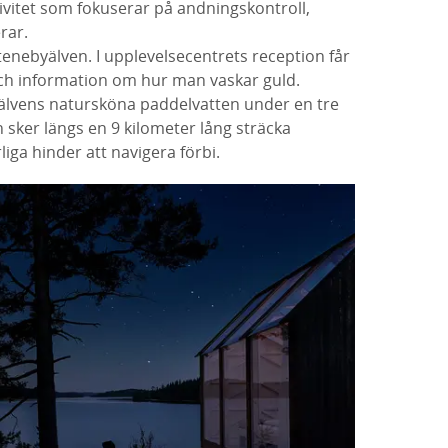
vitet som fokuserar på andningskontroll,
rar.
Stenebyälven. I upplevelsecentrets reception får
ch information om hur man vaskar guld.
älvens natursköna paddelvatten under en tre
 sker längs en 9 kilometer lång sträcka
iga hinder att navigera förbi.