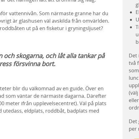
g
E
nför vattennivån. Som närmaste granne har du
U
i övrigt är glashusen väl avskilda från omvärlden.
T
roddbåten ut på en fisketur i gryningsljuset?
u
b
n och skogarna, och låt alla tankar på
Det 
ress försvinna bort.
två 
som 
lunc
uppl
iteter blir du välkomnad av en guide. Över en
(väl
vad som väntar de närmaste dagarna. Därefter
elle
800 meter ifrån upplevelsecentret). Väl på plats
ordn
d utedass, eldplats, roddbåt, badplats med
Det 
per 