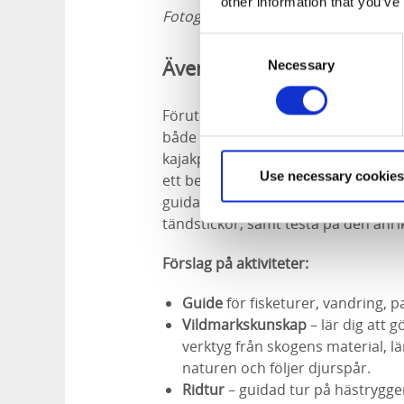
other information that you’ve
Fotograf:
Copenhagen Wilderness
Consent
Äventyr i naturen
Necessary
Selection
Förutom att njuta av den fridfulla 
både sjö och skog finns möjlighet at
kajakpaddling eller guldvaskning i S
Use necessary cookies
ett besök till älgparken och hälsa p
guidad skogstur och lära sig att föl
tändstickor, samt testa på den anri
Förslag på aktiviteter:
Guide
för fisketurer, vandring, p
Vildmarkskunskap
– lär dig att 
verktyg från skogens material, lä
naturen och följer djurspår.
Ridtur
– guidad tur på hästryggen,