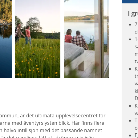
I g
7
d
1
s
m
t
K
t
v
k
D
K
v
 kommun, är det ultimata upplevelsecentret för
T
arna med äventyrslysten blick. Här finns flera
o
en halvö intill sjön med det passande namnet
E
 är det nämligen lätt att drömma sig iväg.