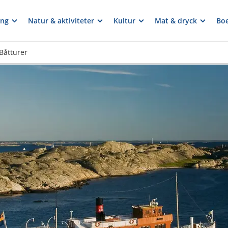
ng
Natur & aktiviteter
Kultur
Mat & dryck
Bo
Båtturer