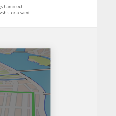
rgs hamn och
rvshistoria samt