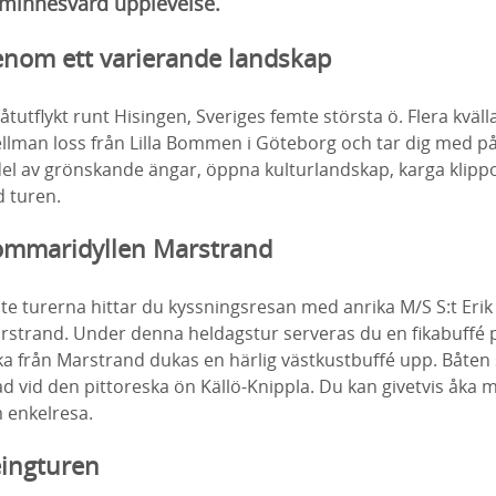
n minnesvärd upplevelse.
enom ett varierande landskap
tutflykt runt Hisingen, Sveriges femte största ö. Flera kväll
ellman loss från Lilla Bommen i Göteborg och tar dig med p
 del av grönskande ängar, öppna kulturlandskap, karga klipp
 turen.
 sommaridyllen Marstrand
e turerna hittar du kyssningsresan med anrika M/S S:t Erik t
rstrand. Under denna heldagstur serveras du en fikabuffé 
ka från Marstrand dukas en härlig västkustbuffé upp. Båten s
 vid den pittoreska ön Källö-Knippla. Du kan givetvis åka 
 enkelresa.
eingturen