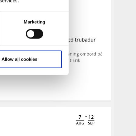
 services.
Marketing
Räk- och laxkryssning med trubadur
Följ med på en 3-timmars kryssning ombord på
Allow all cookies
den klassiska M/S S:t Erik
-
7
12
AUG
SEP