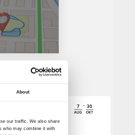
About
-
7
30
AUG
OKT
se our traffic. We also share
ers who may combine it with