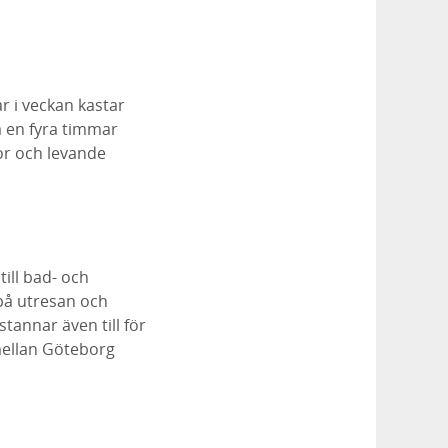
ar i veckan kastar
å en fyra timmar
or och levande
ill bad- och
på utresan och
tannar även till för
mellan Göteborg