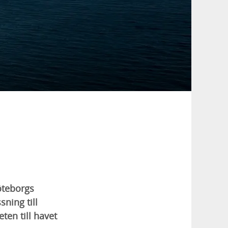
öteborgs
sning till
ten till havet