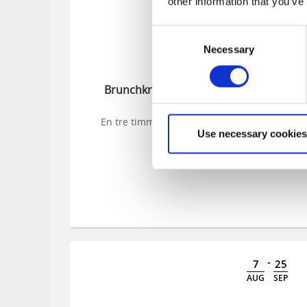
other information that you’ve
Consent
Necessary
Selection
Brunchkryssning i södra skärgården
En tre timmar kryssning genom Göteborgs
Use necessary cookies
skärgård
-
7
25
AUG
SEP