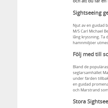
och att du får e
Sightseeing g
Njut av en guidad bå
M/S Carl Michael B
lång kryssning. Ta
hamnmiljöer utmed
Följ med till
Bland de populärast
seglarsamhället Ma
under färden tillba
en guidad promenad
och Marstrand som
Stora Sightse