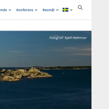
ende
Konferens
Resmål
Fotograf:
Kjell Holmner