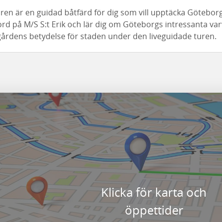
uren är en guidad båtfärd för dig som vill upptäcka Götebo
rd på M/S S:t Erik och lär dig om Göteborgs intressanta va
rdens betydelse för staden under den liveguidade turen.
Klicka för karta och
öppettider