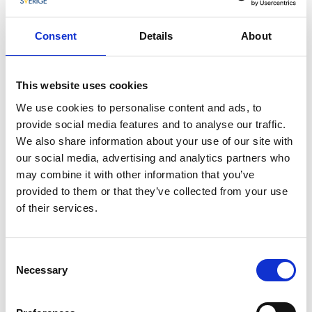
Rådhuset
Här hölls anklagade under häxprocesserna på 1600-talet. En
Consent
Details
About
central plats i
Själsarkivet
.
Kajen
Startpunkten för både besökare och romanfigurer. Den
This website uses cookies
södra delen från 1700-talet finns fortfarande kvar.
We use cookies to personalise content and ads, to
provide social media features and to analyse our traffic.
Ät och fika
We also share information about your use of our site with
Bergs Konditori
our social media, advertising and analytics partners who
Carlstens Våffelcafé
may combine it with other information that you’ve
Grand Hotel Marstrand, Restaurang Tenan
provided to them or that they’ve collected from your use
Ottos Vardagsrum & Kök
of their services.
Bo över
Grand Hotel Marstrand
Consent
Marstrands Kurhotell
Necessary
Selection
Marstrands Havshotell