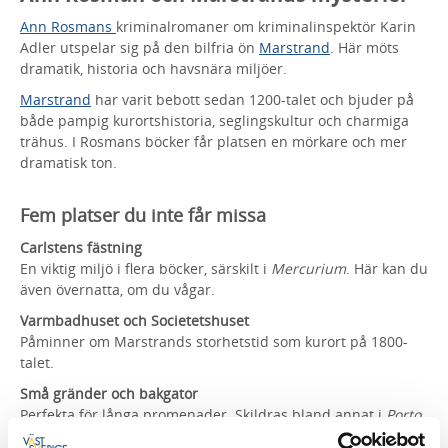
Ann Rosmans
kriminalromaner om kriminalinspektör Karin
Adler utspelar sig på den bilfria ön
Marstrand
. Här möts
dramatik, historia och havsnära miljöer.
Marstrand
har varit bebott sedan 1200-talet och bjuder på
både pampig kurortshistoria, seglingskultur och charmiga
trähus. I Rosmans böcker får platsen en mörkare och mer
dramatisk ton.
Fem platser du inte får missa
Carlstens fästning
En viktig miljö i flera böcker, särskilt i
Mercurium
. Här kan du
även övernatta, om du vågar.
Varmbadhuset och Societetshuset
Påminner om Marstrands storhetstid som kurort på 1800-
talet.
Små gränder och bakgator
Perfekta för långa promenader. Skildras bland annat i
Porto
Francos väktare
.