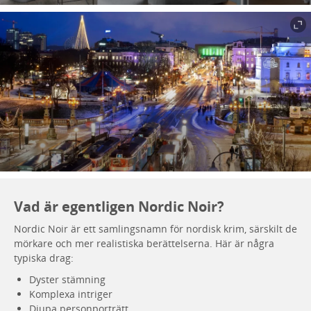
Vad är egentligen Nordic Noir?
Nordic Noir är ett samlingsnamn för nordisk krim, särskilt de
mörkare och mer realistiska berättelserna. Här är några
typiska drag:
Dyster stämning
Komplexa intriger
Djupa personporträtt