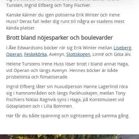
Tursten, Ingrid Elfberg och Tony Fischier.
Kanske känner du igen poliserna Erik Winter och Irene
Huss? Deras fall leder dig runt till några av stadens mest
kända platser.
Brott bland nöjesparker och boulevarder
I Åke Edwardsons böcker rör sig Erik Winter mellan
Liseberg
,
Operan
,
Feskekôrka,
Avenyn,
Slottskogen
, Linné och Göta älv.
Helene Turstens Irene Huss löser brott i bland annat Haga,
vid Operan och längs Avenyn. Hennes böcker är både
prisbelönta och filmatiserade.
Ingrid Elfberg låter sin huvudperson Hanne Lagerlind röra
sig i hamnområden och längs Packhuskajen, medan Tony
Fischiers Niklas Ragnvik syns i Haga, på Konstmuseet vid
Götaplatsen och i Lilla Bommen.
Här får du både spänning och sightseeing på samma gång.