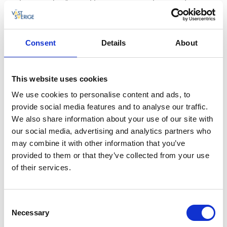
och använda tång i olika typer av matlagning. Inom
ramen för sitt företag
Catxalot
har Linnea i flera år
försett större delen av Sveriges topprestauranger och
kocktävlingar med tång - en hållbar råvara som bara
Consent
Details
About
kommer att användas mer i matlagning framöver.
- Linnea är en väldigt inspirerande kvinna. Det var
This website uses cookies
väldigt häftigt att få se henne dyka och berätta
We use cookies to personalise content and ads, to
initierat om olika tångsorter och dessutom få se
provide social media features and to analyse our traffic.
henne laga olika tångrätter. Tång känns verkligen som
We also share information about your use of our site with
en ”future food” som inte bara hör hemma på
our social media, advertising and analytics partners who
lyxrestauranger utan även i vardagsmatlagningen,
may combine it with other information that you’ve
tycker Nicole.
provided to them or that they’ve collected from your use
of their services.
Efter mötet med Linnea gick färden vidare till
Fjällbacka och
Stora Hotellet
, där TV-kände krögaren
Thomas Sjögren (Årets kock 2015, Kockarnas kamp-
Consent
vinnare 2018) väntade, redo att berätta mer om hur
Necessary
Selection
han arbetar med lokala råvaror. Stora Hotellet som