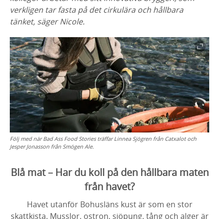
verkligen tar fasta på det cirkulära och hållbara
tänket, säger Nicole.
Följ med när Bad Ass Food Stories träffar Linnea Sjögren från Catxalot och
Jesper Jonasson från Smögen Ale.
Blå mat – Har du koll på den hållbara maten
från havet?
Havet utanför Bohusläns kust är som en stor
skattkista. Musslor, ostron, sjöpung, tång och alger är