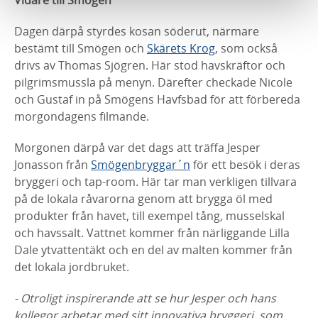
Dagen därpå styrdes kosan söderut, närmare
bestämt till Smögen och
Skärets Krog
, som också
drivs av Thomas Sjögren. Här stod havskräftor och
pilgrimsmussla på menyn. Därefter checkade Nicole
och Gustaf in på Smögens Havfsbad för att förbereda
morgondagens filmande.
Morgonen därpå var det dags att träffa Jesper
Jonasson från
Smögenbryggar´n
för ett besök i deras
bryggeri och tap-room. Här tar man verkligen tillvara
på de lokala råvarorna genom att brygga öl med
produkter från havet, till exempel tång, musselskal
och havssalt. Vattnet kommer från närliggande Lilla
Dale ytvattentäkt och en del av malten kommer från
det lokala jordbruket.
- Otroligt inspirerande att se hur Jesper och hans
kollegor arbetar med sitt innovativa bryggeri, som