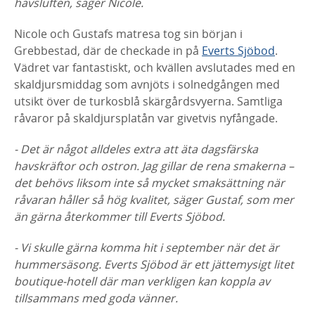
havsluften, säger Nicole.
Nicole och Gustafs matresa tog sin början i
Grebbestad, där de checkade in på
Everts Sjöbod
.
Vädret var fantastiskt, och kvällen avslutades med en
skaldjursmiddag som avnjöts i solnedgången med
utsikt över de turkosblå skärgårdsvyerna. Samtliga
råvaror på skaldjursplatån var givetvis nyfångade.
- Det är något alldeles extra att äta dagsfärska
havskräftor och ostron. Jag gillar de rena smakerna –
det behövs liksom inte så mycket smaksättning när
råvaran håller så hög kvalitet, säger Gustaf, som mer
än gärna återkommer till Everts Sjöbod.
- Vi skulle gärna komma hit i september när det är
hummersäsong. Everts Sjöbod är ett jättemysigt litet
boutique-hotell där man verkligen kan koppla av
tillsammans med goda vänner.