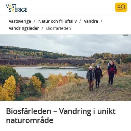
/
/
/
Västsverige
Natur och friluftsliv
Vandra
/
Vandringsleder
Biosfärleden
Fotograf:
NORR Agency_Melanie Haas
Biosfärleden – Vandring i unikt
naturområde