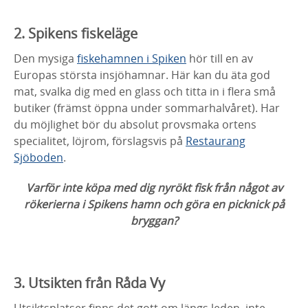
2. Spikens fiskeläge
Den mysiga
fiskehamnen i Spiken
hör till en av
Europas största insjöhamnar. Här kan du äta god
mat, svalka dig med en glass och titta in i flera små
butiker (främst öppna under sommarhalvåret). Har
du möjlighet bör du absolut provsmaka ortens
specialitet, löjrom, förslagsvis på
Restaurang
Sjöboden
.
Varför inte köpa med dig nyrökt fisk från något av
rökerierna i Spikens hamn och göra en picknick på
bryggan?
3. Utsikten från Råda Vy
Utsiktsplatser finns det gott om längs leden, inte