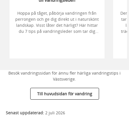
Hoppa på tåget, påbörja vandringen från
Den 
perrongen och ge dig direkt ut i naturskönt
tar 
landskap. Visst låter det härligt? Här hittar
l
du 7 tips på vandringsleder som tar dig
trä
genom Bohusläns fiskesamhällen,
Dalslands vildmark och Västergötlands
kulturbygd.
Besök vandringssidan för ännu fler härliga vandringstips i
Västsverige.
Till huvudsidan för vandring
Senast uppdaterad:
2 juli 2026