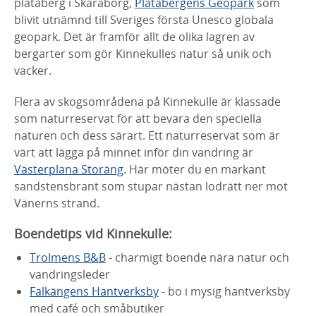
platåberg i Skaraborg,
Platåbergens Geopark
som
blivit utnämnd till Sveriges första Unesco globala
geopark. Det är framför allt de olika lagren av
bergarter som gör Kinnekulles natur så unik och
vacker.
Flera av skogsområdena på Kinnekulle är klassade
som naturreservat för att bevara den speciella
naturen och dess särart. Ett naturreservat som är
värt att lägga på minnet inför din vandring är
Västerplana Storäng
. Här möter du en markant
sandstensbrant som stupar nästan lodrätt ner mot
Vänerns strand.
Boendetips vid Kinnekulle:
Trolmens B&B
- charmigt boende nära natur och
vandringsleder
Falkängens Hantverksby
- bo i mysig hantverksby
med café och småbutiker