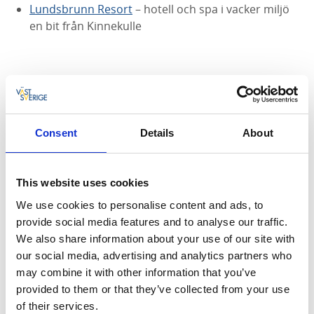
Lundsbrunn Resort
– hotell och spa i vacker miljö
en bit från Kinnekulle
6. Stora Stenbrottet
Det
stora stenbrottet
är kanske Kinnekulles mest
populära sevärdhet. I det 40 meter djupa stenbrottet
Consent
Details
About
bröts tidigare kalksten. De undre lagren av kalksten
sträcker sig omkring 400 miljoner år tillbaka i tiden, så
det är verkligen en återblick genom historien.
This website uses cookies
Platsen är förtrollande vacker med utsik över de
We use cookies to personalise content and ads, to
branta bergskanterna som skiftar i färger från
provide social media features and to analyse our traffic.
rödbrunt till beige, i kontrast till det blågröna vattnet i
We also share information about your use of our site with
dammen som ligger mitt i brottet.
our social media, advertising and analytics partners who
may combine it with other information that you’ve
provided to them or that they’ve collected from your use
of their services.