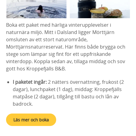
Boka ett paket med härliga vinterupplevelser i
naturnära miljö. Mitt i Dalsland ligger Mörttjärn
omsluten av ett stort naturområde,
Mörttjärnsnaturreservat. Här finns både brygga och
stege som lämpar sig fint för ett uppfriskande
vinterdopp. Koppla sedan av, tillaga middag och sov
gott hos Kroppefjälls B&B.
I paketet ingår:
2 nätters övernattning, frukost (2
dagar), lunchpaket (1 dag), middag: Kroppefjälls
matpåse (2 dagar), tillgång till bastu och lån av
badrock.
Läs mer och boka