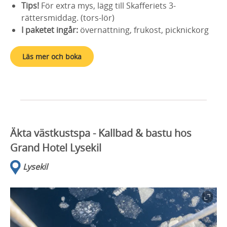
Tips!
För extra mys, lägg till Skafferiets 3-
rättersmiddag. (tors-lör)
I paketet ingår:
övernattning, frukost, picknickorg
Läs mer och boka
Äkta västkustspa - Kallbad & bastu hos
Grand Hotel Lysekil
Lysekil