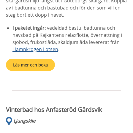
skärgårdsmiljö längst ut i Göteborgs skärgård. Koppla
av i badtunna och bastubad och för den som vill en
steg bort ett dopp i havet.
I paketet ingår:
vedeldad bastu, badtunna och
havsbad på Kajkantens relaxflotte, övernattning i
sjöbod, frukostlåda, skaldjurslåda levererat från
Hamnkrogen Lotsen
.
Läs mer och boka
Vinterbad hos Anfasteröd Gårdsvik
Ljungskile