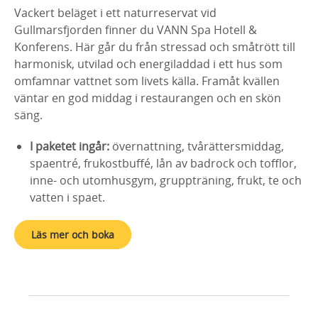
Vackert beläget i ett naturreservat vid
Gullmarsfjorden finner du VANN Spa Hotell &
Konferens. Här går du från stressad och småtrött till
harmonisk, utvilad och energiladdad i ett hus som
omfamnar vattnet som livets källa. Framåt kvällen
väntar en god middag i restaurangen och en skön
säng.
I paketet ingår:
övernattning, tvårättersmiddag,
spaentré, frukostbuffé, lån av badrock och tofflor,
inne- och utomhusgym, gruppträning, frukt, te och
vatten i spaet.
Läs mer och boka