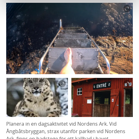
Planera in en dagsaktivitet vid Nordens Ark. Vid
Ångbåtsbryggan, strax utanför parken vid Nordens
Ark, finns en badstege för ett kallbad i havet.