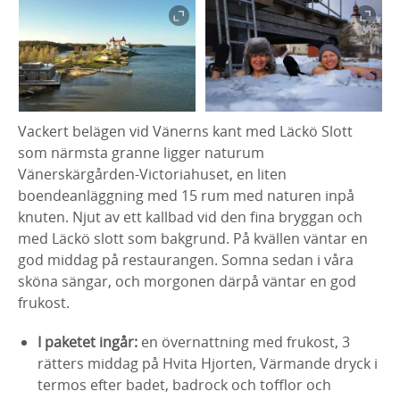
Vackert belägen vid Vänerns kant med Läckö Slott
som närmsta granne ligger naturum
Vänerskärgården-Victoriahuset, en liten
boendeanläggning med 15 rum med naturen inpå
knuten. Njut av ett kallbad vid den fina bryggan och
med Läckö slott som bakgrund. På kvällen väntar en
god middag på restaurangen. Somna sedan i våra
sköna sängar, och morgonen därpå väntar en god
frukost.
I paketet ingår:
en övernattning med frukost, 3
rätters middag på Hvita Hjorten, Värmande dryck i
termos efter badet, badrock och tofflor och