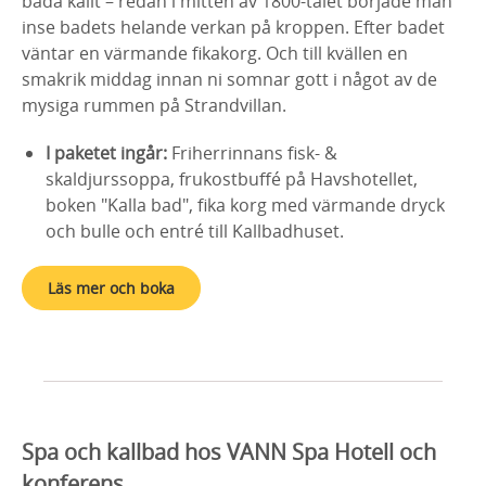
bada kallt – redan i mitten av 1800-talet började man
inse badets helande verkan på kroppen. Efter badet
väntar en värmande fikakorg. Och till kvällen en
smakrik middag innan ni somnar gott i något av de
mysiga rummen på Strandvillan.
I paketet ingår:
Friherrinnans fisk- &
skaldjurssoppa, frukostbuffé på Havshotellet,
boken "Kalla bad", fika korg med värmande dryck
och bulle och entré till Kallbadhuset.
Läs mer och boka
Spa och kallbad hos VANN Spa Hotell och
konferens