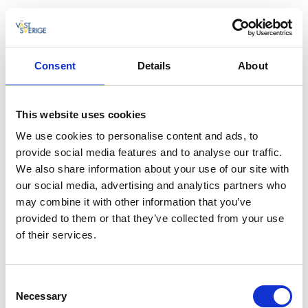
Consent
Details
About
This website uses cookies
We use cookies to personalise content and ads, to
provide social media features and to analyse our traffic.
We also share information about your use of our site with
our social media, advertising and analytics partners who
may combine it with other information that you’ve
provided to them or that they’ve collected from your use
of their services.
Alldeles intill bryggan och vattenbrynet ligger
Consent
Lagunens sjöbodar, nybyggda i klassisk bohuslänsk
Necessary
Selection