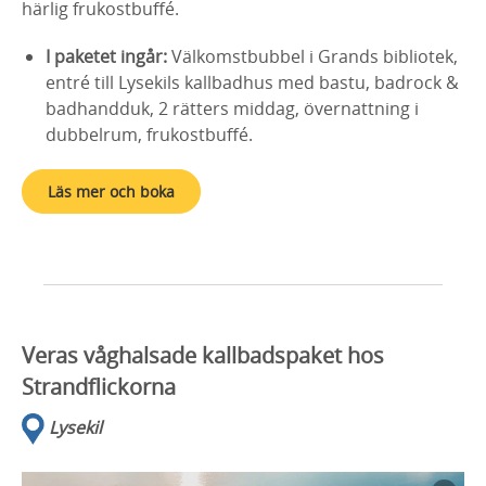
härlig frukostbuffé.
I paketet ingår:
Välkomstbubbel i Grands bibliotek,
entré till Lysekils kallbadhus med bastu, badrock &
badhandduk, 2 rätters middag, övernattning i
dubbelrum, frukostbuffé.
Läs mer och boka
Veras våghalsade kallbadspaket hos
Strandflickorna
Lysekil