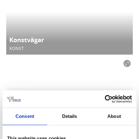
Konstvägar
KONST
Kulturhistoriska byggnader
Consent
Details
About
KONST, HISTORIA
This website uses cookies