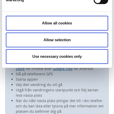
Du hittar fler guidade vandringar, spel och quiz i
appen.
Allow all cookies
Allow selection
Så funkar Skövde Streetmuseum:
Use necessary cookies only
Ladda ned appen Skövde Streetmuseum i
App
Store
för iPhone eller
Google Play
för Android
Slå på telefonens GPS
Starta appen
Välj den vandring du vill gå
Utgå från vandringens startpunkt och följ kartan
mot nästa plats
När du nått nästa plats plingar det till i din telefon
och du kan läsa eller lyssna på mer information om
platsen du befinner dig på.