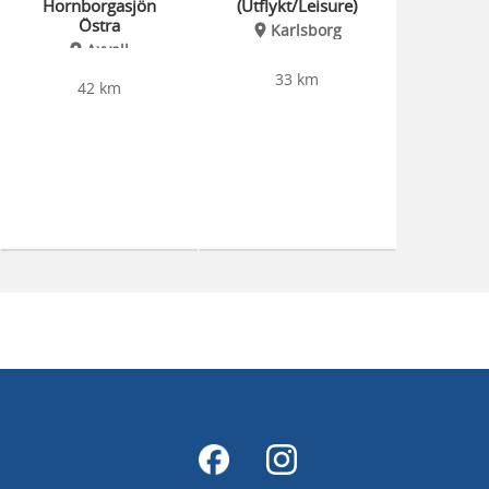
Hornborgasjön
(Utflykt/Leisure)
Östra
Karlsborg
Axvall
33 km
42 km