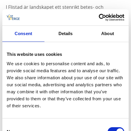
I Flistad är landskapet ett stenrikt betes- och
odlingslandskap. På höger sida kan ni nu se
Flistad
kyrka.
Intill kyrkan ligger en mycket stor gravhög som
har fått namnet
Kung Ranes hög
och är en outgrävd
Consent
Details
About
fornlämning där Kung Rane sägs ligga begravd.
This website uses cookies
We use cookies to personalise content and ads, to
provide social media features and to analyse our traffic.
We also share information about your use of our site with
our social media, advertising and analytics partners who
may combine it with other information that you’ve
provided to them or that they’ve collected from your use
Fotograf:
Mårten Bergkvist/Next Skövde
of their services.
Innan ni når samhället Tidan, där ni startade turen,
Consent
kan ni göra en avstickare till Askeberga. Där kan ni se