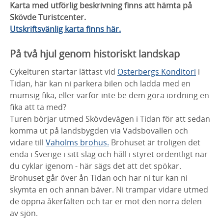
Karta med utförlig beskrivning finns att hämta på
Skövde Turistcenter.
Utskriftsvänlig karta finns här.
På två hjul genom historiskt landskap
Cykelturen startar lättast vid
Österbergs Konditori
i
Tidan, här kan ni parkera bilen och ladda med en
mumsig fika, eller varför inte be dem göra iordning en
fika att ta med?
Turen börjar utmed Skövdevägen i Tidan för att sedan
komma ut på landsbygden via Vadsbovallen och
vidare till
Vaholms brohus.
Brohuset är troligen det
enda i Sverige i sitt slag och håll i styret ordentligt när
du cyklar igenom - här sägs det att det spökar.
Brohuset går över ån Tidan och har ni tur kan ni
skymta en och annan bäver. Ni trampar vidare utmed
de öppna åkerfälten och tar er mot den norra delen
av sjön.