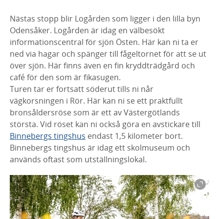
Nästas stopp blir Logården som ligger i den lilla byn
Odensåker. Logården är idag en välbesökt
informationscentral för sjön Östen. Här kan ni ta er
ned via hagar och spänger till fågeltornet för att se ut
över sjön. Här finns även en fin kryddträdgård och
café för den som är fikasugen.
Turen tar er fortsatt söderut tills ni når
vägkorsningen i Rör. Här kan ni se ett praktfullt
bronsåldersröse som är ett av Västergötlands
största. Vid röset kan ni också göra en avstickare till
Binnebergs tingshus
endast 1,5 kilometer bort.
Binnebergs tingshus är idag ett skolmuseum och
används oftast som utställningslokal.