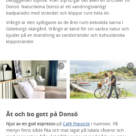
bebyggelsen idyllisk. Från Styrsö går det även en bro över till
Donsö. Natursköna Donsö är ett vandringsvänligt
badparadis med stränder och klippor runt hela ön.
Vrångö är den sydligaste av de året runt-bebodda öarna i
Göteborgs skärgård. Vrångö är känd för sin vackra natur och
bjuder på en blandning av sandstränder och bohuslänska
klippstränder.
Ät och bo gott på Donsö
Njut av en god espresso
på
Café Popsicle
i hamnen. På
menyn finns både fika och mat lagat på lokala råvaror och