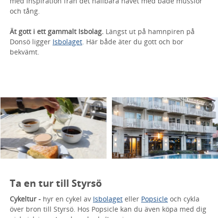
med inspiration från det hållbara havet med både musslor
och tång.
Ät gott i ett gammalt Isbolag.
Längst ut på hamnpiren på
Donsö ligger
Isbolaget
. Här både äter du gott och bor
bekvämt.
Ta en tur till Styrsö
Cykeltur -
hyr en cykel av
Isbolaget
eller
Popsicle
och cykla
över bron till Styrsö. Hos Popsicle kan du även köpa med dig