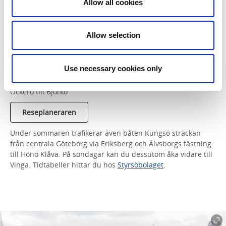
Allow all cookies
Hönö
Från Lilla Varholmens Färjeterminal på Hisingen går
Allow selection
Vägverkets avgiftsfria färja (tar 12 min) till Hönö färjeläge.
Björkö
Use necessary cookies only
Lilla Varholmens Färjeterminal på Hisingen går Vägverkets
avgiftsfria färja till Björkö. Alternativt ta passagerarfärja från
Öckerö till Björkö
Reseplaneraren
Under sommaren trafikerar även båten Kungsö sträckan
från centrala Göteborg via Eriksberg och Älvsborgs fästning
till Hönö Klåva. På söndagar kan du dessutom åka vidare till
Vinga. Tidtabeller hittar du hos
Styrsöbolaget
.