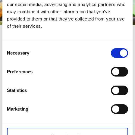
our social media, advertising and analytics partners who
may combine it with other information that you’ve
provided to them or that they’ve collected from your use
of their services.
Bo och äta gott på Björkö
Consent
Hos
Björkö Sealodge
bor du på den gröna och natursköna ön
Necessary
Selection
Björkö.
Seaside Björkö
bjuder på havsnära smakupplevelser med
Preferences
egen brygga, vacker skärgårdsutsikt och en meny inspirerad
av säsongens råvaror och havets läckerheter.
Statistics
Barlindbeer
är Björkös lokala bryggeri och taproom där du
kan njuta av hantverksöl i skärgårdsmiljö
Marketing
Så tar du dig hit