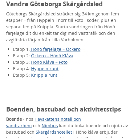
Vandra Göteborgs Skärgårdsled
Göteborgs Skärgårdsled sträcker sig 34 km genom fem
etapper – från Hyppeln i norr till Fotö i söder, plus en
separat led på Knippla. Starta vandringen från Hönö
färjeläge dit du enkelt tar dig med Västtrafik och den
avgiftsfria färjan från Lilla Varholmen.
Etapp 1:
Hönö färjeläge – Öckerö
Etapp 2:
Öckerö – Hönö Klåva
Etapp 3:
Hönö Klåva – Fotö
Etapp 4:
Hyppeln runt
Etapp 5:
Knippla runt
Boenden, bastubad och aktivitetstips
Boende
- hos
Havskattens hotell och
vandrarhem
och
Nimbus
kan du boka boende och njuta av
bastubad och
Skärgårdshotellet
i Hönö klåva erbjuder