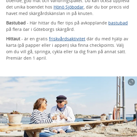
boende, god mat och vandringspaket. Du kan också uppleva
det unika boendet hos
Hönö Sjöbodar
, där du bor precis vid
havet med skärgårdskänslan in på knuten.
Bastubad
- Här hittar du fler tips på avkopplande
bastubad
på flera öar i Göteborgs skärgård.
Hittaut
- är en gratis
friskvårdsaktivitet
där du med hjälp av
karta (på papper eller i appen) ska finna checkpoints. Välj
om du vill gå, springa, cykla eller ta dig fram på annat sätt.
Premiär den 1 april.