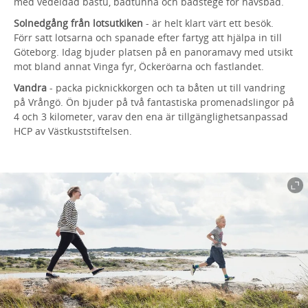
med vedeldad bastu, badtunna och badstege för havsbad.
Solnedgång från lotsutkiken
- är helt klart värt ett besök.
Förr satt lotsarna och spanade efter fartyg att hjälpa in till
Göteborg. Idag bjuder platsen på en panoramavy med utsikt
mot bland annat Vinga fyr, Öckeröarna och fastlandet.
Vandra
- packa picknickkorgen och ta båten ut till vandring
på Vrångö. Ön bjuder på två fantastiska promenadslingor på
4 och 3 kilometer, varav den ena är tillgänglighetsanpassad
HCP av Västkuststiftelsen.