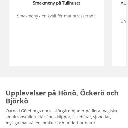
Smakmeny på Tullhuset
AUK
Smakmeny - en kväll för matintresserade
Und
Upplevelser på Hönö, Öckerö och
Björkö
Öarna i Göteborgs norra skärgård bjuder på flera magiska
smultronställen. Här finns klippor, fiskebåtar, sjöbodar,
mysiga matställen, butiker och underbar natur.