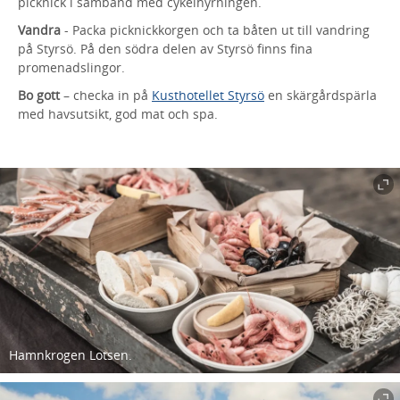
picknick i samband med cykelhyrningen.
Vandra
- Packa picknickkorgen och ta båten ut till vandring
på Styrsö. På den södra delen av Styrsö finns fina
promenadslingor.
Bo gott
– checka in på
Kusthotellet Styrsö
en skärgårdspärla
med havsutsikt, god mat och spa.
Hamnkrogen Lotsen.