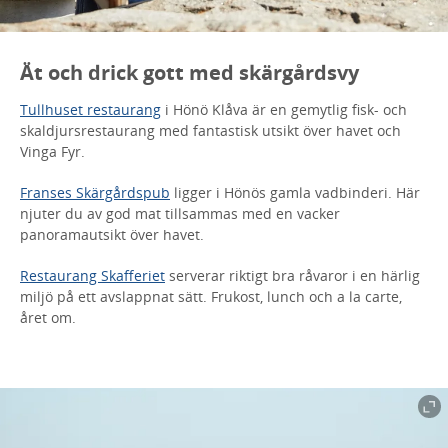
Ät och drick gott med skärgårdsvy
Tullhuset restaurang
i Hönö Klåva är en gemytlig fisk- och
skaldjursrestaurang med fantastisk utsikt över havet och
Vinga Fyr.
Franses Skärgårdspub
ligger i Hönös gamla vadbinderi. Här
njuter du av god mat tillsammas med en vacker
panoramautsikt över havet.
Restaurang Skafferiet
serverar r
iktigt bra råvaror i en härlig
miljö på ett avslappnat sätt.
Frukost, lunch och a la carte,
året om.