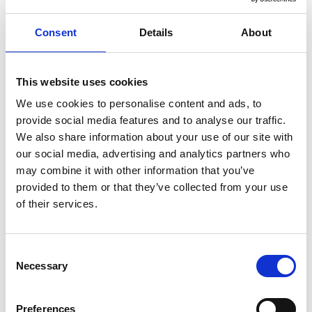
Ditt huvuduppdrag var ju att testa
Tillgänglighetsdatabasen och sprida information om
Consent
Details
About
den. Hur tyckte du att det fungerade?
Väldigt bra! Jag hade faktiskt inte hört talas om
This website uses cookies
tjänsten tidigare, jag är ju ganska rörlig och mobil i
We use cookies to personalise content and ads, to
min rullstol och tar mig fram över allt – men för
provide social media features and to analyse our traffic.
exempelvis familjer som reser med barnvagn eller
We also share information about your use of our site with
för min gamla mormor som är 94 år och
our social media, advertising and analytics partners who
begränsad i sin rörlighet så är ju
may combine it with other information that you’ve
Tillgänglighetsdatabasen ett fantastiskt verktyg.
provided to them or that they’ve collected from your use
Som influencer och inspirationsföreläsare vill jag
of their services.
använda mina kanaler till att sprida kunskap om
bra grejer – och Tillgänglighetsdatabasen är en bra
grej som gör väldigt mycket bra för väldigt många
Consent
människor. Det är viktigt att folk känner till detta.
Necessary
Selection
Preferences