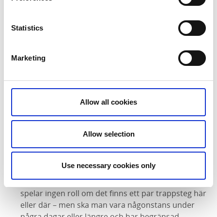
Statistics
Marketing
Fotograf:
Diego Martin Photo
Allow all cookies
Vad skulle du säga är det viktigaste att tänka på när
man ska iväg på en resa och ska ta hänsyn till
Allow selection
tillgänghet?
Att kolla om det finns hiss eller inte. Jag bokade en
Use necessary cookies only
gång ett hotell i Paris som när vi kom fram visade
sig sakna hiss. Det misstaget gör jag aldrig om. Det
spelar ingen roll om det finns ett par trappsteg här
eller där – men ska man vara någonstans under
några dagar eller längre och har begränsad