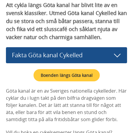
Att cykla längs Göta kanal har blivit lite av en
svensk klassiker. Utmed Göta kanal Cykelled kan
du se stora och små båtar passera, stanna till
och fika vid ett slusscafé och såklart njuta av
vacker natur och charmiga samhällen.
Fakta Göta kanal Cykelled
Boenden längs Göta kanal
Göta kanal är en av Sveriges nationella cykelleder. Här
cyklar du i lugn takt på den bilfria dragvägen som
följer kanalen. Det är lätt att stanna till för något att
äta, eller bara för att vila benen en stund och
samtidigt titta på alla fritidsbåtar som glider förbi.
Vill du boka en cykelsemester längs Göta kanal?