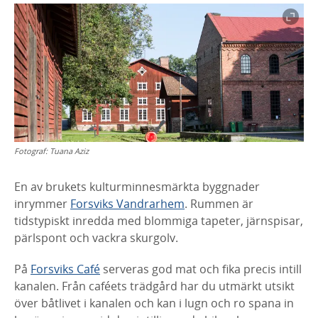
Fotograf:
Tuana Aziz
En av brukets kulturminnesmärkta byggnader
inrymmer
Forsviks Vandrarhem
. Rummen är
tidstypiskt inredda med blommiga tapeter, järnspisar,
pärlspont och vackra skurgolv.
På
Forsviks Café
serveras god mat och fika precis intill
kanalen. Från caféets trädgård har du utmärkt utsikt
över båtlivet i kanalen och kan i lugn och ro spana in