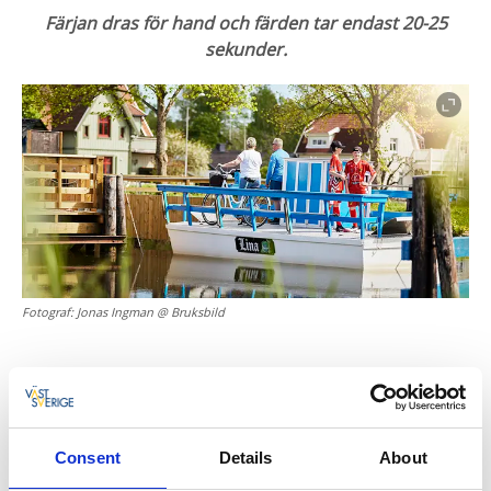
Färjan dras för hand och färden tar endast 20-25
sekunder.
Fotograf:
Jonas Ingman @ Bruksbild
5. Lanthöjden – Göta kanals enda ö
Den snäva kurvan mellan Wassbacken och Tåtorp var
Consent
Details
About
länge alla båtkapteners skräckpassage. För att