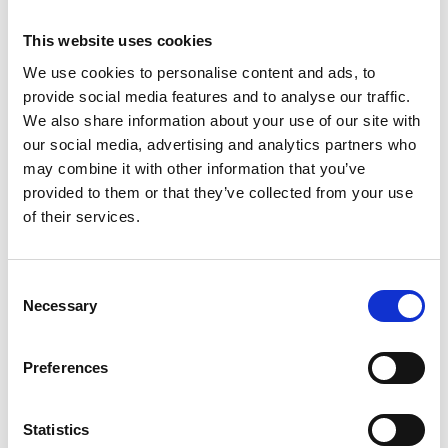
undvika köbildning sprängdes en ny ränna,
Bergkanalen, på 1930-talet och därmed hade en ö
This website uses cookies
bildats mitt i kanalen.
We use cookies to personalise content and ads, to
provide social media features and to analyse our traffic.
Lanthöjden är med sina 91,5 meter Göta kanals näst
We also share information about your use of our site with
högsta punkt (sjön Viken är den högsta). En obelisk
our social media, advertising and analytics partners who
restes på kullen strax efter att kanalen invigdes och
may combine it with other information that you’ve
idag förbinder en liten träbro ön med fastlandet.
provided to them or that they’ve collected from your use
of their services.
Consent
Necessary
Selection
Preferences
Fotograf:
André Nordblom
Statistics