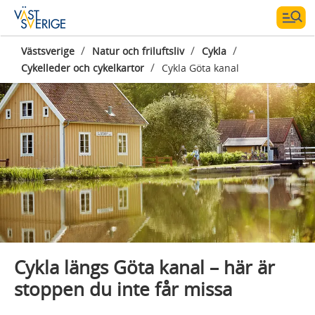
/
/
/
Västsverige
Natur och friluftsliv
Cykla
/
Cykelleder och cykelkartor
Cykla Göta kanal
Fotograf:
Jonas Ingman
Cykla längs Göta kanal – här är
stoppen du inte får missa