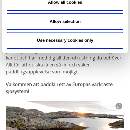
För en lyckad paddlingstur krävs planering. En bra
Allow all cookies
paddlingskarta över området är en förutsättning.
Eftersom paddlingen kan se väldigt olik ut beroende
Allow selection
på vilken del av Dalsland du väljer kan det vara smart
att ta del av de lokala kanotuthyrarnas kunskaper.
Silverlake Camp & Kanot
,
Bootshaus
och
Dalslands
Use necessary cookies only
Aktiviteter
kan inte bara tipsa dig om vilken tur som
passar just dig utan ser även till att du får rätt typ av
kanot och har med dig all den utrustning du behöver.
Allt för att du ska få en så fin och säker
paddlingsupplevelse som möjligt.
Välkommen att paddla i ett av Europas vackraste
sjösystem!