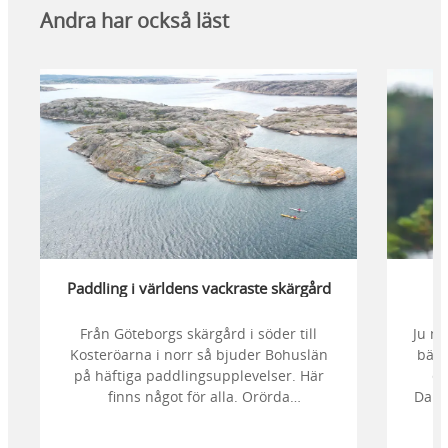
Andra har också läst
Paddling i världens vackraste skärgård
D
Från Göteborgs skärgård i söder till
Ju me
Kosteröarna i norr så bjuder Bohuslän
bätt
på häftiga paddlingsupplevelser. Här
en
finns något för alla. Orörda
Dalsl
nationalparker, mysiga sjöbodar, vilda
vatten och spegelblanka kanaler.
åt