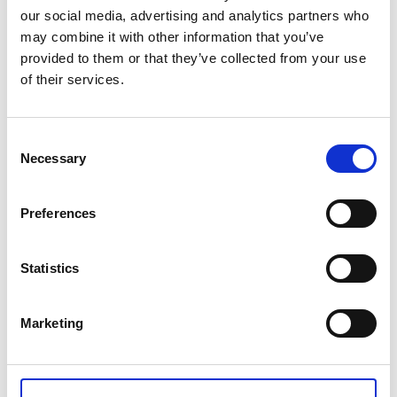
natur. Vild, vidsträckt och vresigt vacker. Här är
our social media, advertising and analytics partners who
sjöarna större till ytan, vågorna blir lätt lite högre,
may combine it with other information that you’ve
avstånden lite längre och naturen mäktigare.
provided to them or that they’ve collected from your use
Äventyrskänslan infinner sig garanterat. Här uppe är
of their services.
det extra viktigt att packa med sig tältet och
stormköket.
Consent
Necessary
Selection
Preferences
Statistics
Marketing
Fotograf:
Roger Borgelid
Hyr kanot och ta del av värdefulla tips