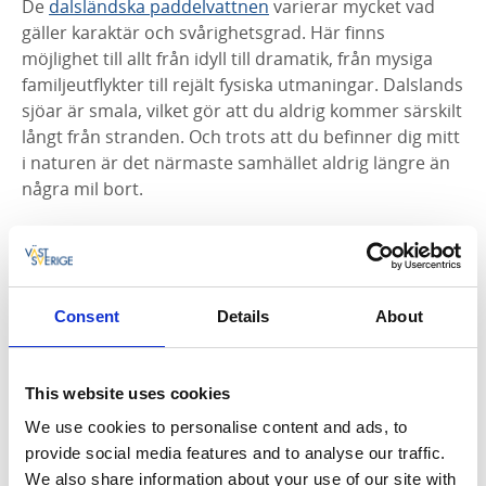
De
dalsländska paddelvattnen
varierar mycket vad
gäller karaktär och svårighetsgrad. Här finns
möjlighet till allt från idyll till dramatik, från mysiga
familjeutflykter till rejält fysiska utmaningar. Dalslands
sjöar är smala, vilket gör att du aldrig kommer särskilt
långt från stranden. Och trots att du befinner dig mitt
i naturen är det närmaste samhället aldrig längre än
några mil bort.
Dalslands södra sjöar erbjuder trygga, mysiga och om
du har tur närmast vindstilla paddelturer. Upptäck
området för dess vackra natur eller sök dig till mer
”social” paddling som tar dig förbi små samhällen och
Consent
Details
About
genom pittoreska slussmiljöer längs
Dalslands kanal
.
Där blir du en del av kanalens båtliv, träffar folk,
pausar för en glass,
äter goda middagar
och
This website uses cookies
övernattar bekvämt
.
We use cookies to personalise content and ads, to
provide social media features and to analyse our traffic.
I sjösystemets norra delar väntar mer storslagen
We also share information about your use of our site with