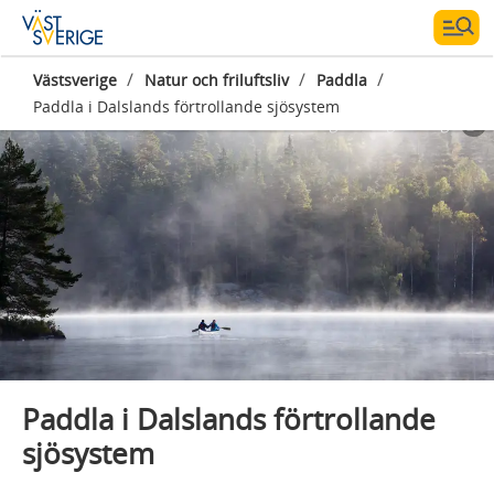
/
/
/
Västsverige
Natur och friluftsliv
Paddla
Paddla i Dalslands förtrollande sjösystem
Fotograf:
Roger Borgelid
Paddla i Dalslands förtrollande
sjösystem