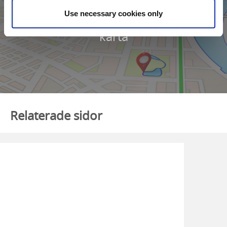
Use necessary cookies only
Klicka för att visa
karta
Relaterade sidor