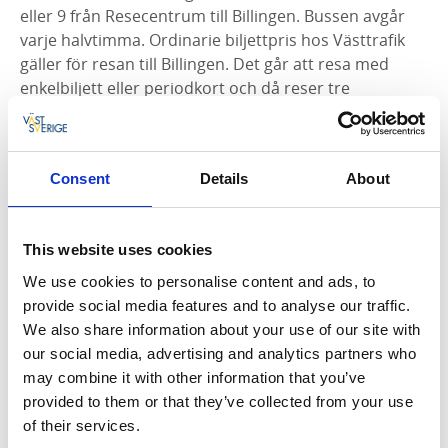
eller 9 från Resecentrum till Billingen. Bussen avgår
varje halvtimma. Ordinarie biljettpris hos Västtrafik
gäller för resan till Billingen. Det går att resa med
enkelbiljett eller periodkort och då reser tre
barn/ungdomar upp till 20 år gratis per vuxen.
Stora Liden: Buss nummer 613 Skövde-Lerdala. Gå av
vid hållplats Mölltorpskorset. Promenera ca 1,9
Consent
Details
About
kilometer till Stora Liden.
www.vasttrafik.se
This website uses cookies
We use cookies to personalise content and ads, to
Med bil:
provide social media features and to analyse our traffic.
Parkering finns på Billingens fritidsområde.
We also share information about your use of our site with
Vandringsleden går genom fritidsområdet på
our social media, advertising and analytics partners who
asfalterad promenadslinga mellan Billingecenter och
may combine it with other information that you’ve
Hotell Billingehus.
provided to them or that they’ve collected from your use
of their services.
Parkering finns vid Stora Liden. Leden passerar