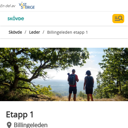
En del av
/
/
Skövde
Leder
Billingeleden etapp 1
Fotograf:
Tobias Andersson/Next Skövde
Etapp 1
Billingeleden