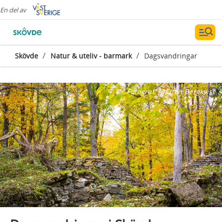
En del av
/
/
Skövde
Natur & uteliv - barmark
Dagsvandringar
Fotograf:
Mårten Bergkvist