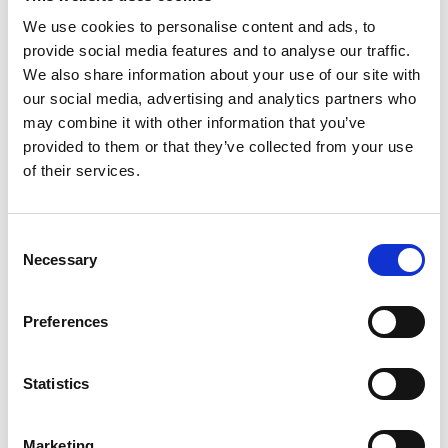
We use cookies to personalise content and ads, to
provide social media features and to analyse our traffic.
We also share information about your use of our site with
Fotograf:
Tobias Andersson
our social media, advertising and analytics partners who
may combine it with other information that you’ve
provided to them or that they’ve collected from your use
Picknick i Vallebygden – tre tips på naturreservat
of their services.
När benen är trötta och du bara vill koppla av och
njuta av den vackra naturen runt Billingen och Skövde
Consent
passar det utmärkt med en picknick. Här kommer tre
Necessary
Selection
av våra bästa tips.
Lycke lilla Höjen
Preferences
Naturreservatet Lycke lilla Höjen har några av de
bästa picknickplatserna i området. Reservatet består
Statistics
till stor del av gröna kullar och lövträd, och går du
längst upp på höjden i reservatet har du en underbar
utsikt över solnedgången och grannberget Kinnekulle.
Marketing