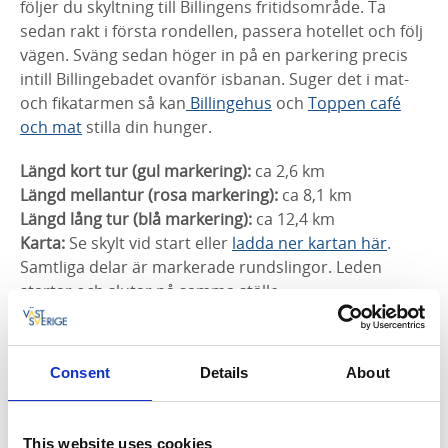
följer du skyltning till Billingens fritidsområde. Ta
sedan rakt i första rondellen, passera hotellet och följ
vägen. Sväng sedan höger in på en parkering precis
intill Billingebadet ovanför isbanan. Suger det i mat-
och fikatarmen så kan
Billingehus
och
Toppen café
och mat
stilla din hunger.
Längd kort tur (gul markering):
ca 2,6 km
Längd mellantur (rosa markering):
ca 8,1 km
Längd lång tur (blå markering):
ca 12,4 km
Karta:
Se skylt vid start eller
ladda ner kartan här
.
Samtliga delar är markerade rundslingor. Leden
startar och slutar på samma ställe.
Consent
Details
About
This website uses cookies