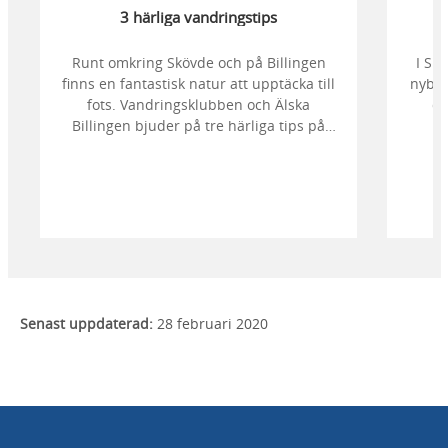
3 härliga vandringstips
Runt omkring Skövde och på Billingen
I Sk
finns en fantastisk natur att upptäcka till
nybör
fots. Vandringsklubben och Älska
du
Billingen bjuder på tre härliga tips på
b
vandringar i olika nivåer – vilken väljer
pro
du?
möjli
du f
Senast uppdaterad:
28 februari 2020