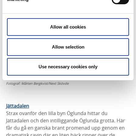
Varför inte avnjuta en god kvällsmat uppe på höjden?
Reservatsparkering finns vid foten av reservatet.
Allow all cookies
Allow selection
Use necessary cookies only
Fotograf:
Mårten Bergkvist/Next Skövde
Jättadalen
Strax ovanför den lilla byn Öglunda hittar du
Jättadalen och den intilliggande Öglunda grotta. Här
får du gå en ganska brant promenad upp genom en
dramatisk ravin där en liten bäck rinner över de