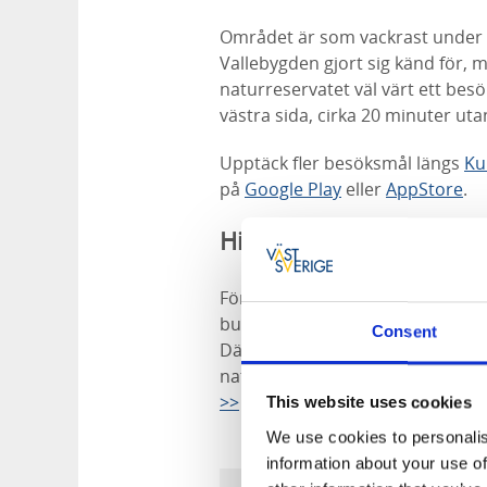
Området är som vackrast under
Vallebygden gjort sig känd för,
naturreservatet väl värt ett besö
västra sida, cirka 20 minuter ut
Upptäck fler besöksmål längs
Ku
på
Google Play
eller
AppStore
.
Hitta hit med kollektivtr
För att komma till Lycke Lilla Hö
buss nummer 615 från Skövde Res
Consent
Därifrån är det ca 1,8 kilometers
naturreservat.
För aktuella rest
>>
This website uses cookies
We use cookies to personalis
information about your use of