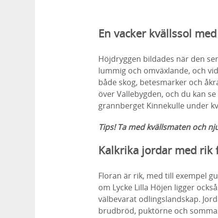
En vacker kvällssol me
Höjdryggen bildades när den sen
lummig och omväxlande, och vid 
både skog, betesmarker och åkrar
över Vallebygden, och du kan se
grannberget Kinnekulle under kv
Tips! Ta med kvällsmaten och nju
Kalkrika jordar med rik 
Floran är rik, med till exempel gu
om Lycke Lilla Höjen ligger ock
välbevarat odlingslandskap. Jord
brudbröd, puktörne och sommarf