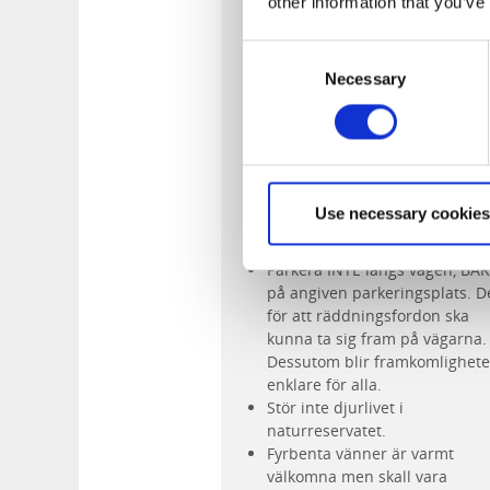
other information that you’ve
Bra att tänka på:
Consent
Lämna inget skräp i naturen. A
Necessary
Selection
du tar med ut i det gröna ska
också med tillbaka.
Lycke-Lilla höjen är ett populä
naturreservat under våren. B
platsen på vardagar och/eller
kvällar och undvik helger mitt
Use necessary cookies
dagen när det är som mest fol
området.
Parkera INTE längs vägen, BA
på angiven parkeringsplats. D
för att räddningsfordon ska
kunna ta sig fram på vägarna.
Dessutom blir framkomlighet
enklare för alla.
Stör inte djurlivet i
naturreservatet.
Fyrbenta vänner är varmt
välkomna men skall vara