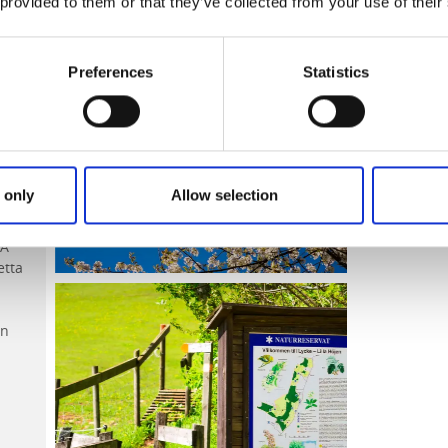
 provided to them or that they’ve collected from your use of their
llt
Preferences
Statistics
rt
esök
 på
 only
Allow selection
k i
RA
etta
en