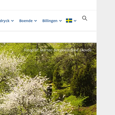
dryck
Boende
Billingen
Fotograf:
Mårten Bergkvist/Next Skövde