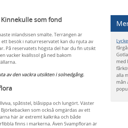
d Kinnekulle som fond
Mer
aste inlandsisen smälte. Terrängen är
Lyck
ett besök i naturreservatet kan du njuta av
fårgå
. På reservatets högsta del har du fin utsikt
Gotla
 en vacker kvällssol gå ned bakom
med 
ällarna.
fårkö
ta av den vackra utsikten i solnedgång.
alla m
mån a
flora
popul
llviva, spåtistel, blåsippa och lungört. Väster
så Björkebacken som också omgärdas av ett
arna här är extremt kalkrika och både
ibbla finns i markerna. Även Svampfloran är