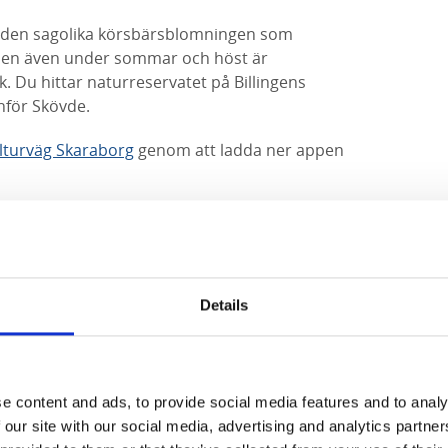
 den sagolika körsbärsblomningen som
 men även under sommar och höst är
k. Du hittar naturreservatet på Billingens
anför Skövde.
lturväg Skaraborg
genom att ladda ner appen
afik
jen och björkebacken med kollektivtrafik tar du
ecentrum mot Lerdala till Lerdala Kyrka.
Details
 promenad till Lycke Lilla Höjens
ider, besök reseplaneraren på vasttrafik.se här
e content and ads, to provide social media features and to analy
 our site with our social media, advertising and analytics partn