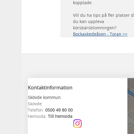
kopplade.
Vill du ha tips på fler platser 
du kan uppleva
körsbärsblomningen?
Bockaskedeåsen - Toran >>
Eahagen - Öglunda ängar >>
Ryds ängar >>
Bolums Lider och Vässtorp >>
Logården >>
Kontaktinformation
Skövde kommun
Skövde
Telefon:
0500 49 80 00
Hemsida:
Till hemsida