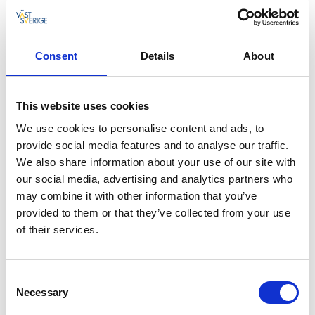
Sportlov är en perfekt tid för att hitta på roliga saker
tillsammans med familjen.
Consent
Details
About
I Västsverige finns otroligt många spännande aktiviteter
under sportlovet. Du kan bland annat:
Plaska runt på äventyrsbad
This website uses cookies
Besöka djurparker och klappa djur
Ta med barnen på en skön spavistelse
We use cookies to personalise content and ads, to
Skidåkning i backar och spår
provide social media features and to analyse our traffic.
Spana in hajarna på Havets Hus i Lysekil
We also share information about your use of our site with
Läs dig allt om svarta hål på ett Science center
our social media, advertising and analytics partners who
Titta in hos Alfons Åberg i Göteborg
may combine it with other information that you’ve
Delta i pysselverkstäder
provided to them or that they’ve collected from your use
of their services.
Vi uppdaterar
sportlovsprogrammet för 2027
i början av
året. Då kommer vi också kunna tipsa om prisvärda
Consent
paketerbjudanden för dig som vill boka in en övernattning
Necessary
under sportlovet. Håll utkik här på hemsidan för att inte
Selection
missa något!