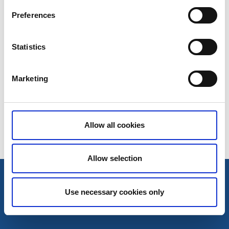
Psst!
Orkar du inte vänta tills sportlovet så hittar du massor
Preferences
med roliga familjeaktiviteter på vår familjesida.
Till familjesidan
Statistics
Marketing
Senast uppdaterad:
20 mars 2026
Allow all cookies
Allow selection
Use necessary cookies only