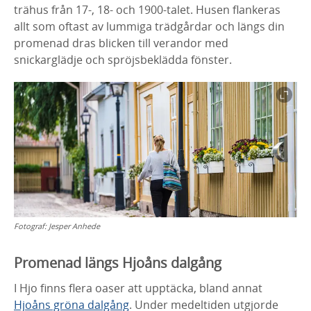
trähus från 17-, 18- och 1900-talet. Husen flankeras
allt som oftast av lummiga trädgårdar och längs din
promenad dras blicken till verandor med
snickarglädje och spröjsbeklädda fönster.
Fotograf:
Jesper Anhede
Promenad längs Hjoåns dalgång
I Hjo finns flera oaser att upptäcka, bland annat
Hjoåns gröna dalgång
. Under medeltiden utgjorde