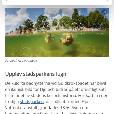
Fotograf:
Jesper Anhede
Upplev stadsparkens lugn
De kulörta badhytterna vid Guldkroksbadet har blivit
en ikonisk bild för Hjo och bidrar på ett omistligt sätt
till minnet av stadens kurortshistoria. Fortsätt in i den
frodiga
stadsparken
, där hälsobrunnen Hjo
Vattenkuranstalt grundades 1876. Även om
badanstalten inte finns kvar idag, lever minnen och