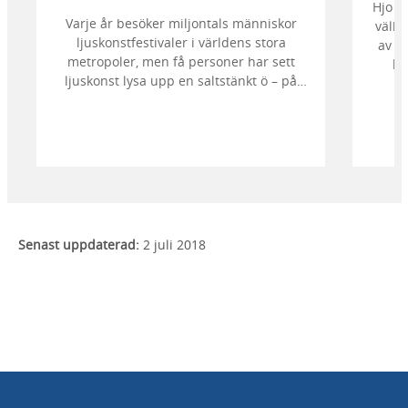
Hjo ä
Varje år besöker miljontals människor
välbe
ljuskonstfestivaler i världens stora
av d
metropoler, men få personer har sett
kr
ljuskonst lysa upp en saltstänkt ö – på
stör
klipporna, bland sjöbodar, i havet och
en 
mot stjärnhimlen. Bege dig till Smögen
badt
och njut av en magisk hyllning till ljuset.
Senast uppdaterad:
2 juli 2018