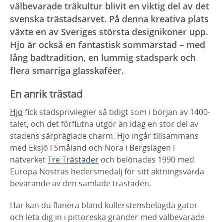
välbevarade träkultur blivit en viktig del av det
svenska trästadsarvet. På denna kreativa plats
växte en av Sveriges största designikoner upp.
Hjo är också en fantastisk sommarstad – med
lång badtradition, en lummig stadspark och
flera smarriga glasskaféer.
En anrik trästad
Hjo
fick stadsprivilegier så tidigt som i början av 1400-
talet, och det förflutna utgör än idag en stor del av
stadens särpräglade charm. Hjo ingår tillsammans
med Eksjö i Småland och Nora i Bergslagen i
nätverket
Tre Trästäder
och belönades 1990 med
Europa Nostras hedersmedalj för sitt aktningsvärda
bevarande av den samlade trästaden.
Här kan du flanera bland kullerstensbelagda gator
och leta dig in i pittoreska gränder med välbevarade