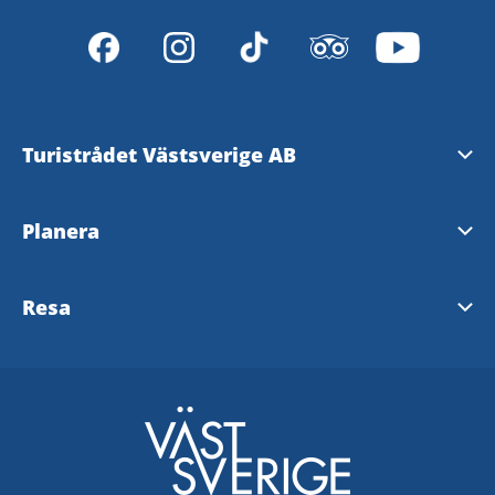
Turistrådet Västsverige AB
Tipsa om evenemang
Planera
Mediabank
Nyhetsbrev från Västsverige
Resa
Pressrum
Destinationer i Västsverige
Västtrafik - To Go Reseplanering
Redaktionen
Tillgänglighetsguide - TD
SJ
Turistrådet Västsverige AB
Göteborg
VR