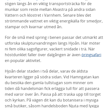
stigen längs ån en viktig transportsträcka för de
munkar som reste mellan Alvastra på andra sidan
Vättern och klostret i Varnhem. Senare blev det
strömmande vattnet en viktig energikälla för smedjor,
stampar och kvarnar utmed ån.
För de små med spring i benen passar det utmärkt att
utforska skulpturvandringen längs Hjoån. Här möter
ni fem olika sagofigurer, vackert snidade i trä. När
höstdunklet faller över dalgången är även
öringsafari
en populär aktivitet.
Hjoån delar staden i två delar, varav de äldsta
kvarteren ligger på södra sidan. Vid Hamngatan kan
du besöka den gamla tullstugan som minner om
tiden då handelsmän fick erlägga tull för att passera
med varor över ån. Passa på att traska upp till torget
och kyrkan. På vägen dit kan du botanisera i mysiga
små butiker, såsom handelsboden Njuta med lyxiga