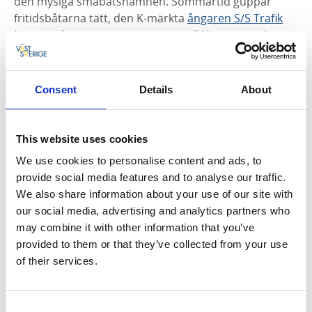
den mysiga småbåtshamnen. Sommartid guppar
fritidsbåtarna tätt, den K-märkta
ångaren S/S Trafik
ligger redo att ta passagerare ut till Visingsö, och
uteserveringarna är fyllda av glatt sorl långt in i den
ljumma kvällen.
Consent
Details
About
This website uses cookies
We use cookies to personalise content and ads, to
provide social media features and to analyse our traffic.
We also share information about your use of our site with
our social media, advertising and analytics partners who
may combine it with other information that you’ve
Fotograf:
Jesper Anhede
provided to them or that they’ve collected from your use
of their services.
Här ligger också
Moster Elins
, ett av stadens tre
välbesökta glasskaféer. De andra två,
Gula
Paviljongen
och
Österhagen Glass
, säljer båda
Consent