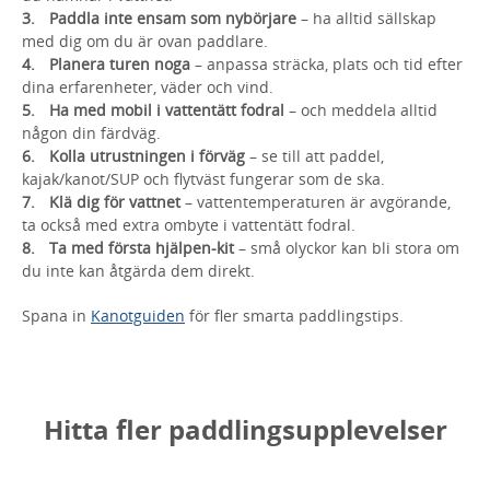
Paddla inte ensam som nybörjare
– ha alltid sällskap
med dig om du är ovan paddlare.
Planera turen noga
– anpassa sträcka, plats och tid efter
dina erfarenheter, väder och vind.
Ha med mobil i vattentätt fodral
– och meddela alltid
någon din färdväg.
Kolla utrustningen i förväg
– se till att paddel,
kajak/kanot/SUP och flytväst fungerar som de ska.
Klä dig för vattnet
– vattentemperaturen är avgörande,
ta också med extra ombyte i vattentätt fodral.
Ta med första hjälpen-kit
– små olyckor kan bli stora om
du inte kan åtgärda dem direkt.
Spana in
Kanotguiden
för fler smarta paddlingstips.
Hitta fler paddlingsupplevelser