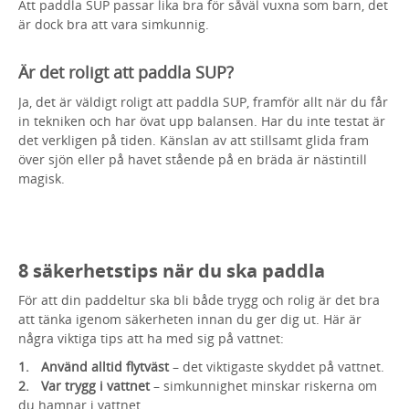
Att paddla SUP passar lika bra för såväl vuxna som barn, det
är dock bra att vara simkunnig.
Är det roligt att paddla SUP?
Ja, det är väldigt roligt att paddla SUP, framför allt när du får
in tekniken och har övat upp balansen. Har du inte testat är
det verkligen på tiden. Känslan av att stillsamt glida fram
över sjön eller på havet stående på en bräda är nästintill
magisk.
8 säkerhetstips när du ska paddla
För att din paddeltur ska bli både trygg och rolig är det bra
att tänka igenom säkerheten innan du ger dig ut. Här är
några viktiga tips att ha med sig på vattnet:
Använd alltid flytväst
– det viktigaste skyddet på vattnet.
Var trygg i vattnet
– simkunnighet minskar riskerna om
du hamnar i vattnet.