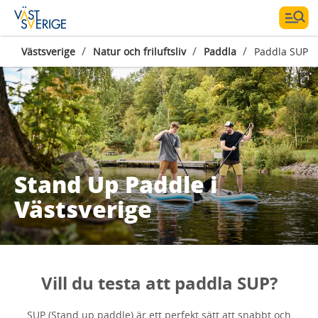
/
/
/
Västsverige
Natur och friluftsliv
Paddla
Paddla SUP
Stand Up Paddle i
Västsverige
Vill du testa att paddla SUP?
SUP (Stand up paddle) är ett perfekt sätt att snabbt och