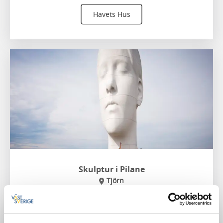
Havets Hus
Skulptur i Pilane
Tjörn
Pilane på Tjörn är naturens egen konsthall. Med
storslagen utsikt över Bohusläns skärgård njuter du av
konstverken i skulpturparken.