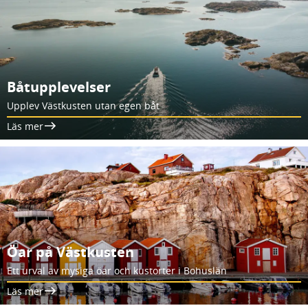
Båtupplevelser
Upplev Västkusten utan egen båt
Läs mer
Öar på Västkusten
Ett urval av mysiga öar och kustorter i Bohuslän
Läs mer