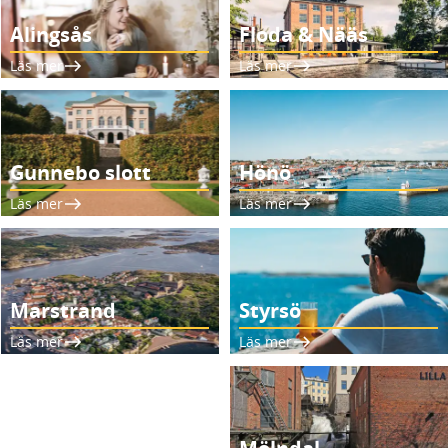
Alingsås
Floda & Nääs
Läs mer
Läs mer
Gunnebo slott
Hönö
Läs mer
Läs mer
Marstrand
Styrsö
Läs mer
Läs mer