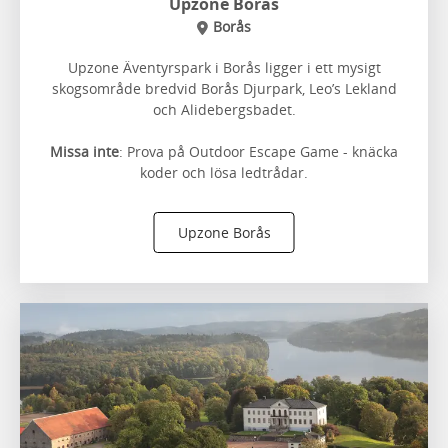
Upzone Borås
Borås
Upzone Äventyrspark i Borås ligger i ett mysigt
skogsområde bredvid Borås Djurpark, Leo’s Lekland
och Alidebergsbadet.
Missa inte
: Prova på Outdoor Escape Game - knäcka
koder och lösa ledtrådar.
Upzone Borås