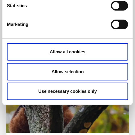
Statistics
Här kan du experimentera i Labbet, bygga i
Legoborgen, skapa i Makerverkstaden och ha kul
tillsammans samtidigt som du lär dig massor.
Marketing
Missa inte
: Göra en rymdresa.
Balthazar Science
Center
Allow all cookies
Allow selection
Use necessary cookies only