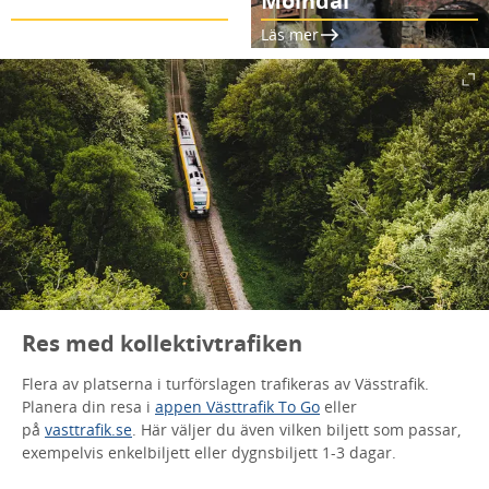
Dagstur till Brännö
Mölndal
Läs mer
Läs mer
Res med kollektivtrafiken
Flera av platserna i turförslagen trafikeras av Vässtrafik.
Planera din resa i
appen Västtrafik To Go
eller
på
vasttrafik.se
. Här väljer du även vilken biljett som passar,
exempelvis enkelbiljett eller dygnsbiljett 1-3 dagar.