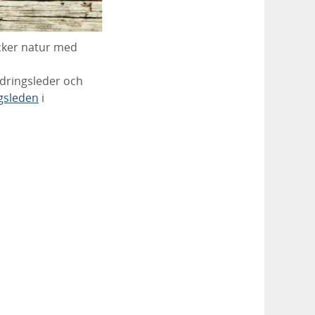
acker natur med
,
dringsleder och
gsleden
i