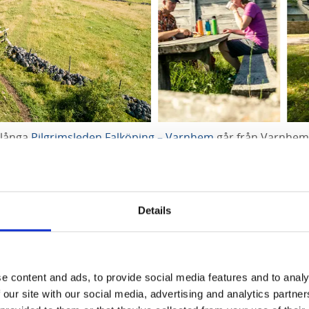
 långa
Pilgrimsleden Falköping – Varnhem
går från Varnhem i
 passeras inte mindre än två medeltida klosterruiner, en av
gasjön) och ett vackert böljande kulturlandskap.
med Pilgrimsleden:
Details
ort
, Falköping, etapp 1
scafé och B&B
, Falköping, etapp 1
, Falköping, etapp 1
e content and ads, to provide social media features and to analy
lköping, etapp 1
 our site with our social media, advertising and analytics partn
n
, Falköping, etapp 1