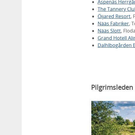
Aspenäs Herrgå
The Tannery Clu
Öijared Resort
, 
Nääs Fabriker
, 
Nääs Slott
, Flod
Grand Hotell Al
Dalhlbogården 
Pilgrimsleden