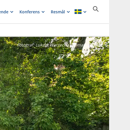
ende
Konferens
Resmål
Fotograf:
Lukasz Warzecha LWimages Studio