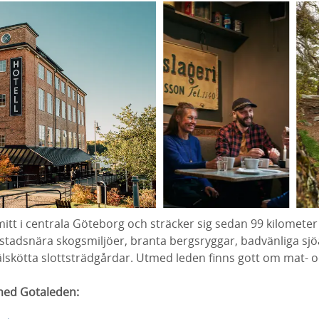
itt i centrala Göteborg och sträcker sig sedan 99 kilometer 
tadsnära skogsmiljöer, branta bergsryggar, badvänliga sjöa
älskötta slottsträdgårdar. Utmed leden finns gott om mat- 
med Gotaleden: