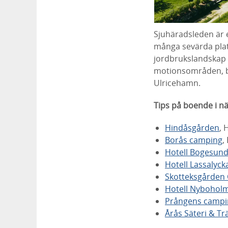
Sjuhäradsleden är 
många sevärda pla
jordbrukslandskap
motionsområden, b
Ulricehamn.
Tips på boende i n
Hindåsgården
, 
Borås camping
,
Hotell Bogesun
Hotell Lassalyck
Skotteksgården
Hotell Nybohol
Prångens campi
Årås Säteri & T