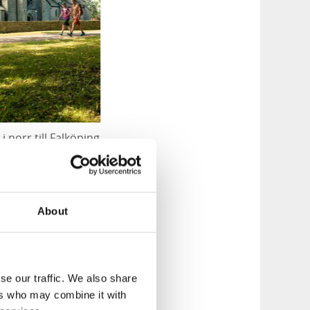
 norr till Falköping
 Europas viktigaste
About
se our traffic. We also share
ers who may combine it with