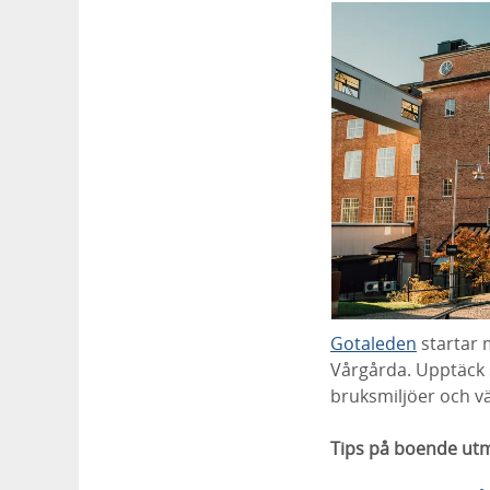
Gotaleden
startar m
Vårgårda. Upptäck s
bruksmiljöer och v
Tips på boende ut