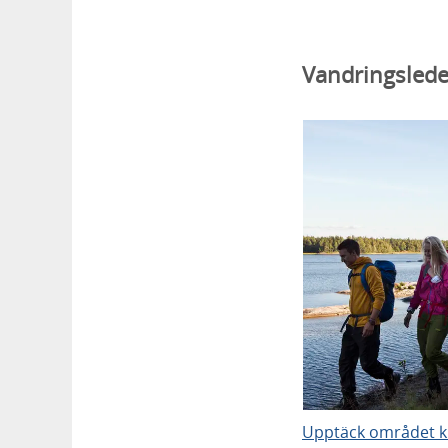
Vandringsleder
Upptäck området kri