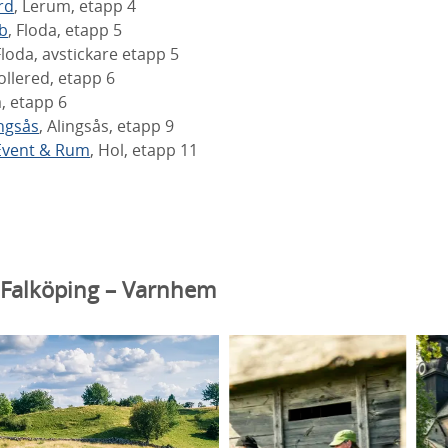
rd
, Lerum, etapp 4
b
, Floda, etapp 5
Floda, avstickare etapp 5
Tollered, etapp 6
a, etapp 6
ingsås
, Alingsås, etapp 9
Event & Rum
, Hol, etapp 11
 Falköping – Varnhem