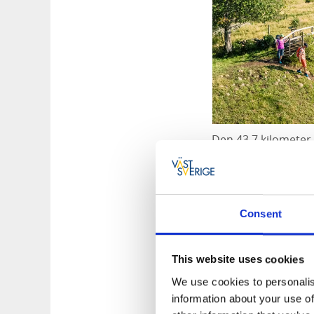
Den 43,7 kilometer
i söder. Däremellan
fågelsjöar (Hornbor
Tips på boenden ut
Consent
Mössebergs Kur
Vilhelmsro Gård
This website uses cookies
Hotell Falköping
We use cookies to personalis
Hotell St: Olof,
Fa
information about your use of
Hotell Syfabrike