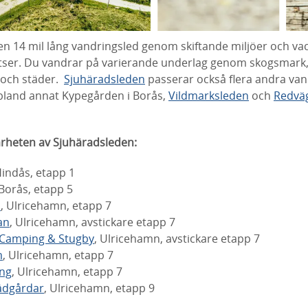
en 14 mil lång vandringsled genom skiftande miljöer och v
tser. Du vandrar på varierande underlag genom skogsmark
 och städer.
Sjuhäradsleden
passerar också flera andra van
land annat Kypegården i Borås,
Vildmarksleden
och
Redvä
ärheten av Sjuhäradsleden:
Hindås, etapp 1
 Borås, etapp 5
d
, Ulricehamn, etapp 7
an
, Ulricehamn, avstickare etapp 7
 Camping & Stugby
, Ulricehamn, avstickare etapp 7
m
, Ulricehamn, etapp 7
ng
, Ulricehamn, etapp 7
rädgårdar
, Ulricehamn, etapp 9