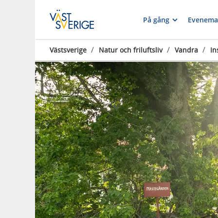
På gång
Evenema
/
/
/
Västsverige
Natur och friluftsliv
Vandra
In