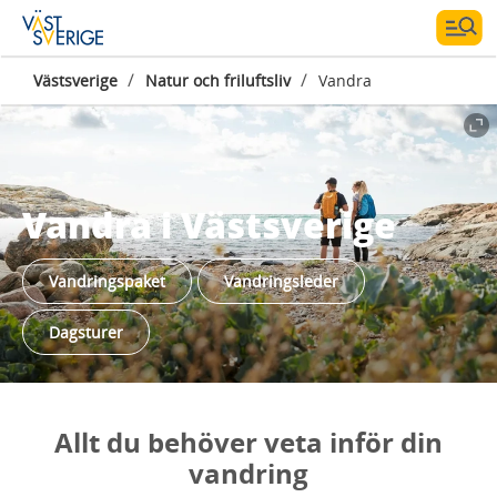
/
/
Västsverige
Natur och friluftsliv
Vandra
Vandra i Västsverige
Vandringspaket
Vandringsleder
Dagsturer
Allt du behöver veta inför din
vandring