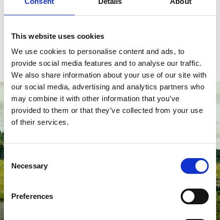
Consent
Details
About
Med bil
Denna resa tar dig längs Bohusläns kust, genom
Dalslands skogar och Västergötlands öppna landskap.
This website uses cookies
We use cookies to personalise content and ads, to
Till vandringsresan
provide social media features and to analyse our traffic.
We also share information about your use of our site with
our social media, advertising and analytics partners who
may combine it with other information that you’ve
provided to them or that they’ve collected from your use
of their services.
Consent
Necessary
Selection
14 lättframkomliga vandringsleder
Preferences
Tips på leder som passar dig med rullstol, barnvagn, permobil
och rullator.