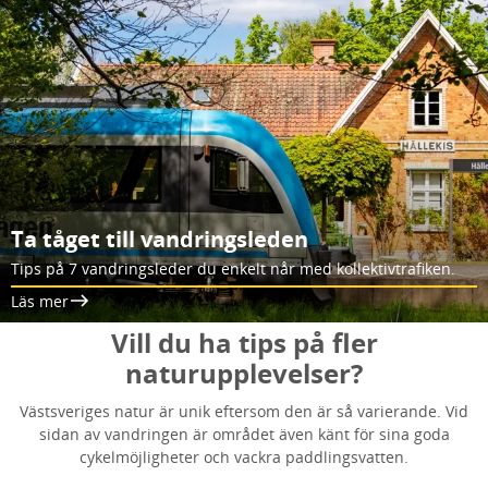
Ta tåget till vandringsleden
Tips på 7 vandringsleder du enkelt når med kollektivtrafiken.
Läs mer
Vill du ha tips på fler
naturupplevelser?
Västsveriges natur är unik eftersom den är så varierande. Vid
sidan av vandringen är området även känt för sina goda
cykelmöjligheter och vackra paddlingsvatten.