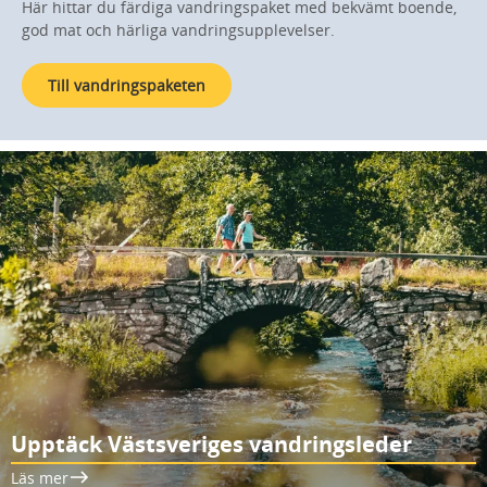
Här hittar du färdiga vandringspaket med bekvämt boende,
god mat och härliga vandringsupplevelser.
Till vandringspaketen
Upptäck Västsveriges vandringsleder
Läs mer