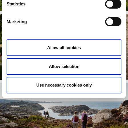
Statistics
Läs mer
Marketing
Allow all cookies
3 historiska pilgrimsleder
Allow selection
Läs mer
Use necessary cookies only